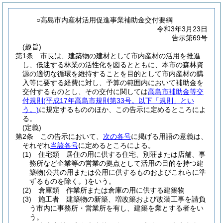
○高島市内産材活用促進事業補助金交付要綱
令和3年3月23日
告示第69号
(趣旨)
第1条
市長は、建築物の建材として市内産材の活用を推進
し、低迷する林業の活性化を図るとともに、本市の森林資
源の適切な循環を維持することを目的として市内産材の購
入等に要する経費に対し、予算の範囲内において補助金を
交付するものとし、その交付に関しては
高島市補助金等交
付規則
(平成17年高島市規則第33号。以下「規則」とい
う。)
に規定するもののほか、この告示に定めるところによ
る。
(定義)
第2条
この告示において、
次の各号
に掲げる用語の意義は、
それぞれ
当該各号
に定めるところによる。
(1)
住宅類 居住の用に供する住宅、別荘または店舗、事
務所など企業等の営業の拠点として活用の目的を持つ建
築物
(公共の用または公用に供するものおよびこれらに準
ずるものを除く。)
をいう。
(2)
倉庫類 作業所または倉庫の用に供する建築物
(3)
施工者 建築物の新築、増改築および改装工事を請負
う市内に事務所・営業所を有し、建築を業とする者をい
う。