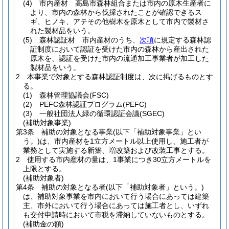
(4)
市内産材 高島市森林組合または市内の原木生産者に
より、市内の森林から伐採されたことが確認できるス
ギ、ヒノキ、アテその他樹木を原木として市内で製材さ
れた製材品をいう。
(5)
森林認証材 市内産材のうち、
次項
に規定する森林認
証制度において認証を受けた市内の森林から産出された
原木を、認証を受けた市内の流通加工事業者が加工した
製材品をいう。
2
本事業で対象とする森林認証制度は、次に掲げるものとす
る。
(1)
森林管理協議会
(FSC)
(2)
PEFC森林認証プログラム
(PEFC)
(3)
一般社団法人緑の循環認証会議
(SGEC)
(補助対象事業)
第3条
補助の対象となる事業
(以下「補助対象事業」とい
う。)
は、市内産材を1立方メートル以上使用し、施工者が
業務として実施する新築、増改築および改装工事とする。
2
使用する市内産材の量は、1事業につき30立方メートルを
上限とする。
(補助対象者)
第4条
補助の対象となる者
(以下「補助対象者」という。)
は、補助対象事業を市内において行う場合にあっては建築
主、市外において行う場合にあっては施工者とし、いずれ
も交付申請時において市税を滞納していないものとする。
(補助金の額)