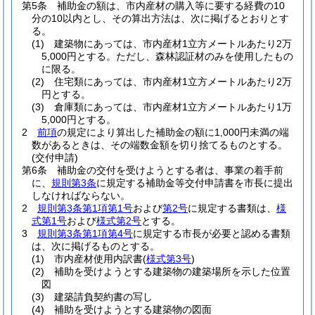
第5条
補助金の額は、市内産材の購入等に要する経費の10
分の10以内とし、その算出方法は、次に掲げるとおりとす
る。
(1)
建築物にあっては、市内産材1立方メートルあたり2万
5,000円とする。
ただし、森林認証材のみを使用したもの
に限る。
(2)
住宅類にあっては、市内産材1立方メートルあたり2万
円とする。
(3)
倉庫類にあっては、市内産材1立方メートルあたり1万
5,000円とする。
2
前項
の規定により算出した補助金の額に1,000円未満の端
数があるときは、その端数金額を切り捨てるものとする。
(交付申請)
第6条
補助金の交付を受けようとする者は、事業の着手前
に、
規則第3条
に規定する補助金等交付申請書を市長に提出
しなければならない。
2
規則第3条第1項第1号
および
第2号
に規定する書類は、
様
式第1号
および
様式第2号
とする。
3
規則第3条第1項第4号
に規定する市長が必要と認める書類
は、次に掲げるものとする。
(1)
市内産材使用内訳書
(
様式第3号
)
(2)
補助を受けようとする建築物の建築場所を示した位置
図
(3)
建築請負契約書の写し
(4)
補助を受けようとする建築物の図面