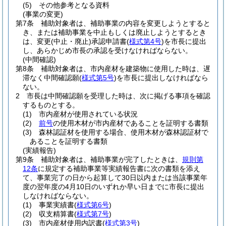
(5)
その他参考となる資料
(事業の変更)
第7条
補助対象者は、補助事業の内容を変更しようとすると
き、または補助事業を中止もしくは廃止しようとするとき
は、変更
(中止・廃止)
承認申請書
(
様式第4号
)
を市長に提出
し、あらかじめ市長の承認を受けなければならない。
(中間確認)
第8条
補助対象者は、市内産材を建築物に使用した時は、遅
滞なく中間確認願
(
様式第5号
)
を市長に提出しなければなら
ない。
2
市長は中間確認願を受理した時は、次に掲げる事項を確認
するものとする。
(1)
市内産材が使用されている状況
(2)
前号
の使用木材が市内産材であることを証明する書類
(3)
森林認証材を使用する場合、使用木材が森林認証材で
あることを証明する書類
(実績報告)
第9条
補助対象者は、補助事業が完了したときは、
規則第
12条
に規定する補助事業等実績報告書に次の書類を添え
て、事業完了の日から起算して30日以内または当該事業年
度の翌年度の4月10日のいずれか早い日までに市長に提出
しなければならない。
(1)
事業実績書
(
様式第6号
)
(2)
収支精算書
(
様式第7号
)
(3)
市内産材使用内訳書
(
様式第3号
)