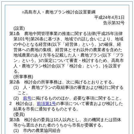
○高島市人・農地プラン検討会設置要綱
平成24年4月1日
告示第32号
(設置)
第1条
農地中間管理事業の推進に関する法律
(平成25年法律
第101号)
第26条に基づき、地域での話し合いにより、地域
の中心となる経営体
(以下「経営体」という。)
の確保、経
営体への農地の集積、経営体とそれ以外の農業者を含めた
地域農業のあり方等を記載した人・農地プラン
(以下「プラ
ン」という。)
の策定について審査・検討するため、高島市
人・農地プラン検討会
(以下「検討会」という。)
を設置す
る。
(所掌事務)
第2条
検討会の所掌事務は、次に掲げるとおりとする。
(1)
人・農地プランの取組事項の審査および検討に関する
こと。
(2)
前号
に掲げるもののほか、必要な事項に関すること。
2
検討会は、
前項第1号
の事項について審査および検討した
結果を市長に通知するものとする。
(委員)
第3条
検討会の委員は10人以内とし、次の機関または団体
等から選出された者のうちから市長が委嘱する。
(1)
市内の農業協同組合