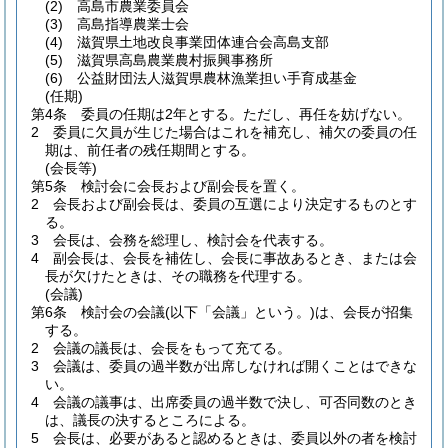
(2)
高島市農業委員会
(3)
高島指導農業士会
(4)
滋賀県土地改良事業団体連合会高島支部
(5)
滋賀県高島農業農村振興事務所
(6)
公益財団法人滋賀県農林漁業担い手育成基金
(任期)
第4条
委員の任期は2年とする。
ただし、再任を妨げない。
2
委員に欠員が生じた場合はこれを補充し、補欠の委員の任
期は、前任者の残任期間とする。
(会長等)
第5条
検討会に会長および副会長を置く。
2
会長および副会長は、委員の互選により決定するものとす
る。
3
会長は、会務を総理し、検討会を代表する。
4
副会長は、会長を補佐し、会長に事故あるとき、または会
長が欠けたときは、その職務を代理する。
(会議)
第6条
検討会の会議
(以下「会議」という。)
は、会長が招集
する。
2
会議の議長は、会長をもって充てる。
3
会議は、委員の過半数が出席しなければ開くことはできな
い。
4
会議の議事は、出席委員の過半数で決し、可否同数のとき
は、議長の決するところによる。
5
会長は、必要があると認めるときは、委員以外の者を検討