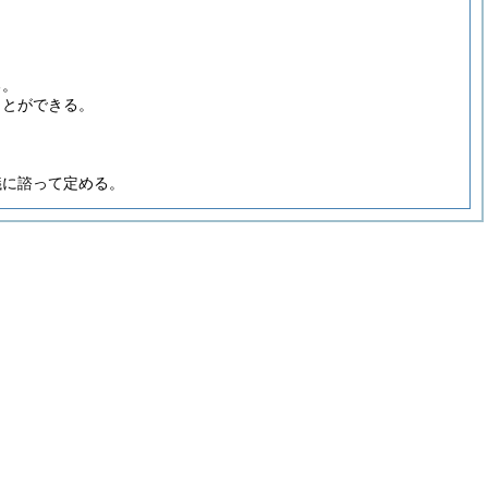
る。
ことができる。
議に諮って定める。