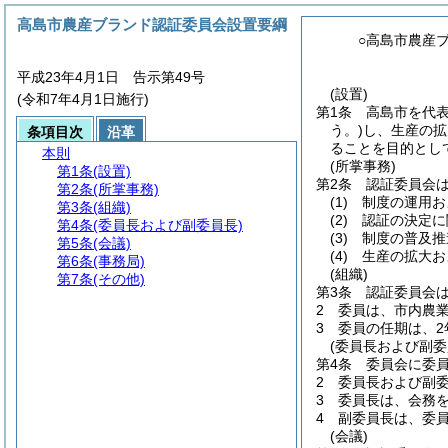
高島市農産ブランド認証委員会設置要綱
○高島市農産
平成23年4月1日 告示第49号
(設置)
(令和7年4月1日施行)
第1条
高島市を代
う。)
し、生産の拡
条項目次
沿革
ることを目的とし
本則
(所掌事務)
第1条
(設置)
第2条
認証委員会
第2条
(所掌事務)
(1)
制度の運用お
第3条
(組織)
(2)
認証の決定に
第4条
(委員長および副委員長)
(3)
制度の普及推
第5条
(会議)
(4)
生産の拡大お
第6条
(事務局)
(組織)
第7条
(その他)
第3条
認証委員会は
2
委員は、市内農
3
委員の任期は、2
(委員長および副委
第4条
委員会に委
2
委員長および副
3
委員長は、会務
4
副委員長は、委
(会議)