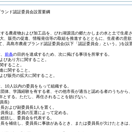
ブランド認証委員会設置要綱
表する農産物および加工品を、びわ湖源流の郷たかしまの水と土で生産
大、販売の促進、情報発信等の取組を推進するとともに、生産者の意欲
て、高島市農産ブランド認証委員会
(以下「認証委員会」という。)
を設
は、
前条
の目的を達成するため、次に掲げる事項を所掌する。
よびあり方に関すること。
関すること。
進に関すること。
よび販売の拡大に関すること。
、10人以内の委員をもって組織する。
業団体、学識経験を有する者、その他市長が適当と認める者のうちから
年とする。
ただし、再任されることを妨げない。
員長)
員長および副委員長1人を置く。
委員長は、委員の互選によって定める。
を総括し、委員会を代表する。
員長を補佐し、委員長に事故があるとき、または委員長が欠けたときは