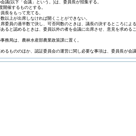
の会議
(以下「会議」という。)
は、委員長が招集する。
度開催するものとする。
委員長をもって充てる。
半数以上が出席しなければ開くことができない。
出席委員の過半数で決し、可否同数のときは、議長の決するところによ
があると認めるときは、委員以外の者を会議に出席させ、意見を求める
の事務局は、農林水産部農業政策課に置く。
定めるもののほか、認証委員会の運営に関し必要な事項は、委員長が会