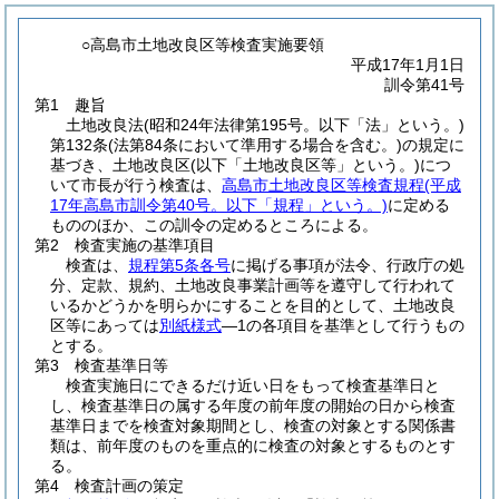
○高島市土地改良区等検査実施要領
平成17年1月1日
訓令第41号
第1 趣旨
土地改良法
(昭和24年法律第195号。以下「法」という。)
第132条
(法第84条において準用する場合を含む。)
の規定に
基づき、土地改良区
(以下「土地改良区等」という。)
につ
いて市長が行う検査は、
高島市土地改良区等検査規程
(平成
17年高島市訓令第40号。以下「規程」という。)
に定める
もののほか、この訓令の定めるところによる。
第2 検査実施の基準項目
検査は、
規程第5条各号
に掲げる事項が法令、行政庁の処
分、定款、規約、土地改良事業計画等を遵守して行われて
いるかどうかを明らかにすることを目的として、土地改良
区等にあっては
別紙様式
―1の各項目を基準として行うもの
とする。
第3 検査基準日等
検査実施日にできるだけ近い日をもって検査基準日と
し、検査基準日の属する年度の前年度の開始の日から検査
基準日までを検査対象期間とし、検査の対象とする関係書
類は、前年度のものを重点的に検査の対象とするものとす
る。
第4 検査計画の策定