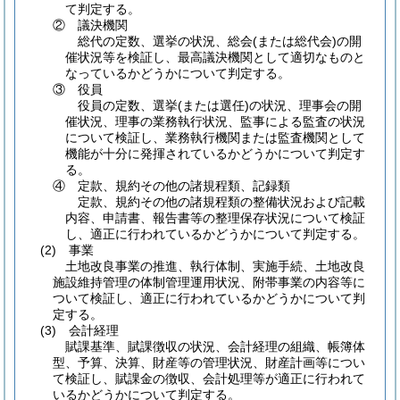
て判定する。
② 議決機関
総代の定数、選挙の状況、総会
(または総代会)
の開
催状況等を検証し、最高議決機関として適切なものと
なっているかどうかについて判定する。
③ 役員
役員の定数、選挙
(または選任)
の状況、理事会の開
催状況、理事の業務執行状況、監事による監査の状況
について検証し、業務執行機関または監査機関として
機能が十分に発揮されているかどうかについて判定す
る。
④ 定款、規約その他の諸規程類、記録類
定款、規約その他の諸規程類の整備状況および記載
内容、申請書、報告書等の整理保存状況について検証
し、適正に行われているかどうかについて判定する。
(2)
事業
土地改良事業の推進、執行体制、実施手続、土地改良
施設維持管理の体制管理運用状況、附帯事業の内容等に
ついて検証し、適正に行われているかどうかについて判
定する。
(3)
会計経理
賦課基準、賦課徴収の状況、会計経理の組織、帳簿体
型、予算、決算、財産等の管理状況、財産計画等につい
て検証し、賦課金の徴収、会計処理等が適正に行われて
いるかどうかについて判定する。