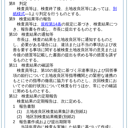
第8 判定
検査員等は、検査終了後、土地改良区等にあっては、
別
紙様式
―1より判定を行うものとする。
第9 検査結果等の報告
検査員等は、
規程第14条
の規定に基づき、検査結果につ
き、報告書を作成し、市長に提出するものとする。
第10 検査結果の通知等
市長は、検査の結果を土地改良区等に通知するものと
し、必要がある場合には、違法または不当の事項および改
善を要する事項に関する被検査土地改良区等の意見または
今後の措置等記載した書面の提出を求める等の措置を講ず
るものとする。
第11 検査結果の確認等
検査員等は、第10の規定に基づく示達事項および回答事
項の励行について土地改良区等指導機関との緊密な連携の
もとにその指導の徹底に協力するものとし、次回検査にお
いてその励行状況について検査を行うほか、常にその確認
に努めるものとする。
第12 検査結果の定期報告
検査結果の定期報告は、次に定める。
1 報告書類
(1)
土地改良区検査結果集計表
(別紙1)
(2)
地区別検査結果概要
(別紙2)
2 報告書作成および提出期限等
当該年度内に検査を実施した結果に基づいて作成し、