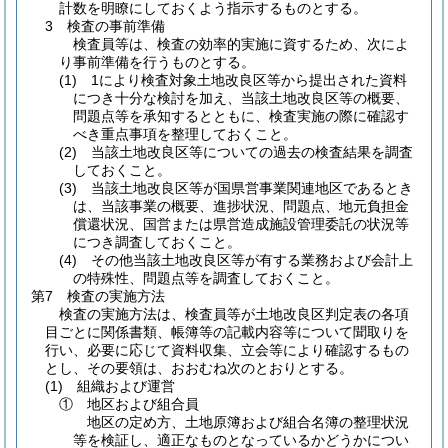
計数を明瞭にしておくよう指示するものとする。
3 検査の事前準備
検査員等は、検査の効率的実施に資するため、次によ
り事前準備を行うものとする。
(1)
1により検査対象土地改良区等から提出された資料
につき十分な検討を加え、当該土地改良区等の概要、
問題点等を承知するとともに、検査実施の際に確認す
べき重点事項を整理しておくこと。
(2)
当該土地改良区等についての過去の検査結果を調査
しておくこと。
(3)
当該土地改良区等が国県営事業関連地区であるとき
は、当該事業の概要、進捗状況、問題点、地元負担金
償還状況、国営または県営造成施設管理委託の状況等
につき調査しておくこと。
(4)
その他当該土地改良区等が有する業務および会計上
の特殊性、問題点等を調査しておくこと。
第7 検査の実施方法
検査の実施方法は、検査員等が土地改良区判定表の各項
目ごとに関係書類、帳簿等の記載内容等について聞取りを
行い、必要に応じて資料収集、立会等により確認するもの
とし、その要領は、おおむね次のとおりとする。
(1)
組織および運営
① 地区および組合員
地区の定め方、土地原簿および組合名簿の整理状況
等を検証し、適正なものとなっているかどうかについ