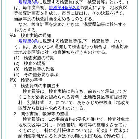
規程第3条
に規定する検査員
(以下「検査員等」という。)
は、毎年度当初、
規程第4条第2項
の規定による土地改良区
等検査計画案を作成し、市長に提出し、その決裁を得て、
当該年度の検査計画を定めるものとする。
なお、検査計画を定めたときは、滋賀県知事に報告する
ものとする。
第5 検査実施の通知
規程第8条
に規定する検査員等
(以下「検査員等」とい
う。)
は、あらかじめ通知して検査を行う場合は、検査対象
土地改良区等に対し検査通知を行うものとする。
(1)
検査実施の時期
(2)
検査の場所
(3)
検査員等の氏名
(4)
その他必要な事項
第6 検査の準備
1 検査資料の事前提出
検査員等は、検査実施に先立ち、前もって承知してお
くことが必要と認められる資料「土地改良区事前提出資
料 別紙様式―2」について、あらかじめ被検査土地改良
区等から提出を求めるものとする。
2 関係書類、帳簿等の整理
検査員等は、1の事前資料の要求と併せて、検査対象土
地改良区等に対し、関係書類、帳簿等の整理をさせてお
くものとし、特に会計帳簿については、前会計年度末
(出
納閉鎖期間があるときはその期の末日)
現在で締め切り、