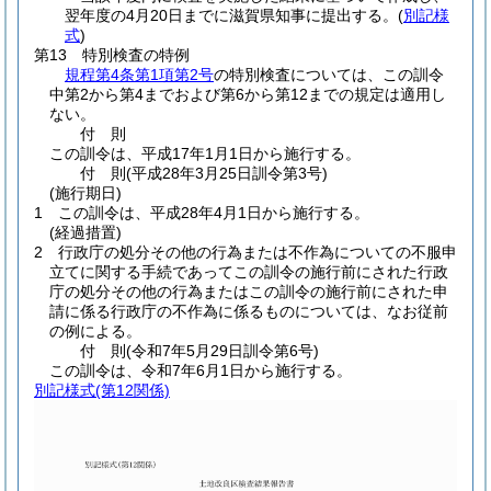
翌年度の4月20日までに滋賀県知事に提出する。
(
別記様
式
)
第13 特別検査の特例
規程第4条第1項第2号
の特別検査については、この訓令
中第2から第4までおよび第6から第12までの規定は適用し
ない。
付
則
この訓令は、平成17年1月1日から施行する。
付
則
(平成28年3月25日
訓令第3号)
(施行期日)
1
この訓令は、平成28年4月1日から施行する。
(経過措置)
2
行政庁の処分その他の行為または不作為についての不服申
立てに関する手続であってこの訓令の施行前にされた行政
庁の処分その他の行為またはこの訓令の施行前にされた申
請に係る行政庁の不作為に係るものについては、なお従前
の例による。
付
則
(令和7年5月29日
訓令第6号)
この訓令は、令和7年6月1日から施行する。
別記様式
(第12関係)