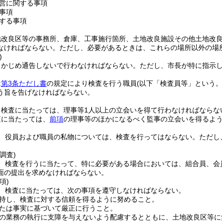
営に関する事項
事項
する事項
地改良区等の事務所、倉庫、工事施行箇所、土地改良施設その他土地改
なければならない。
ただし、必要があるときは、これらの場所以外の場
)
らかじめ通告しないで行わなければならない。
ただし、市長が特に指示
は
第3条ただし書
の規定により検査を行う職員
(以下「検査員等」という。
う旨を告げなければならない。
、検査に当たっては、理事等1人以上の立会いを得て行わなければならな
査に当たっては、
前項
の理事等のほかになるべく監事の立会いを得るよ
、役員および職員の私物については、検査を行ってはならない。
ただし
調査)
、検査を行うに当たって、特に必要がある場合においては、組合員、会
面の提出を求めなければならない。
項)
、検査に当たっては、次の事項を遵守しなければならない。
持し、検査に対する信頼を得るように努めること。
たは事実に基づいて厳正に行うこと。
の業務の執行に支障を与えないよう配慮するとともに、土地改良区等に