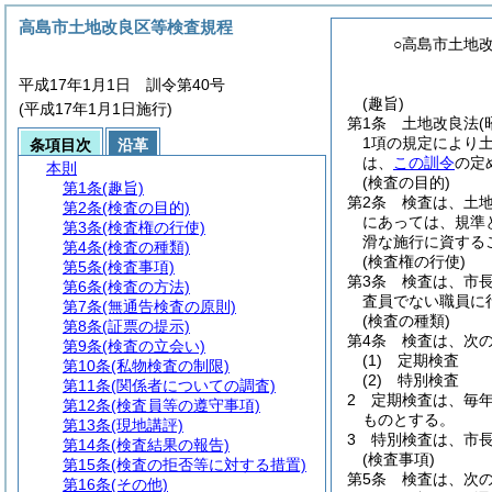
高島市土地改良区等検査規程
○高島市土地
平成17年1月1日 訓令第40号
(趣旨)
(平成17年1月1日施行)
第1条
土地改良法
(
1項の規定により
条項目次
沿革
は、
この訓令
の定
本則
(検査の目的)
第1条
(趣旨)
第2条
検査は、土
第2条
(検査の目的)
にあっては、規準
第3条
(検査権の行使)
滑な施行に資する
第4条
(検査の種類)
(検査権の行使)
第5条
(検査事項)
第3条
検査は、市
第6条
(検査の方法)
査員でない職員に
第7条
(無通告検査の原則)
(検査の種類)
第8条
(証票の提示)
第4条
検査は、次の
第9条
(検査の立会い)
(1)
定期検査
第10条
(私物検査の制限)
(2)
特別検査
第11条
(関係者についての調査)
2
定期検査は、毎
第12条
(検査員等の遵守事項)
ものとする。
第13条
(現地講評)
3
特別検査は、市
第14条
(検査結果の報告)
(検査事項)
第15条
(検査の拒否等に対する措置)
第5条
検査は、次
第16条
(その他)