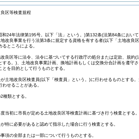
改良区等検査規程
昭和24年法律第195号。以下「法」という。)
第132条
(法第84条におい
土地改良事業を行う法第3条に規定する資格を有する者
(以下「土地改良区
めるところによる。
地改良区等に法令、法令に基づいてする行政庁の処分または定款、規約
とする。)
、土地改良事業計画、換地計画もしくは交換分合計画を遵守さ
ことを目的として行うものとする。
長が土地改良区検査員
(以下「検査員」という。)
に行わせるものとする。
行わせることがある。
2種類とする。
年度当初に市長が定める土地改良区等検査計画に基づき行う検査とする
長が特に必要があると認めて指示した場合に行う検査とする。
の事項の全部または一部について行うものとする。