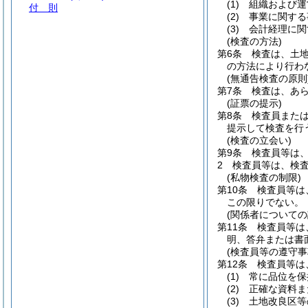
(1)
組織および運
付 則
(2)
事業に関する
(3)
会計経理に関
(検査の方法)
第6条
検査は、土
の方法により行わ
(無通告検査の原則
第7条
検査は、あ
(証票の提示)
第8条
検査員また
提示して検査を行
(検査の立会い)
第9条
検査員等は
2
検査員等は、検
(私物検査の制限)
第10条
検査員等は
この限りでない。
(関係者についての
第11条
検査員等は
明、答弁または書
(検査員等の遵守事
第12条
検査員等は
(1)
常に品位を保
(2)
正確な資料ま
(3)
土地改良区等