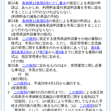
第12条
条例第12条第5項ただし書き
の規定による承認の申
請は、あらかじめ、利用料金還付承認申請書を市長に提出
することにより行わなければならない。
(利用料金の減免の承認の手続)
第13条
条例第12条第6項
の規定による承認の申請は、あら
かじめ、利用料金減免承認申請書を市長に提出することに
より行わなければならない。
(使用承認申請書等の様式)
第14条
この規則
に規定する使用承認申請書その他の書類の
様式は、市長が別に定める。
ただし、指定管理者に交流施
設の管理に関する業務を行わせる場合にあっては、
第4条
、
第6条第2項
および
第7条
から
第9条
までに規定する書類の様
式は、指定管理者が別に定める。
(その他)
第15条
この規則
に定めるもののほか、管理運営に関し必要
な事項は、市長が別に定める。
付
則
(施行期日)
1
この規則
は、平成25年4月1日から施行する。
(経過措置)
2
この規則
の施行の日の前日までに、
この規則
による改正前
の高島市今津体験交流施設の管理運営に関する規則
(以下
「旧規則」という。)
の規定により市長に対してなされた手
続き
(同日後の使用に係るものに限る。)
は、
この規則
(以下
「新規則」という。)
の相当規定によりなされた手続きとみ