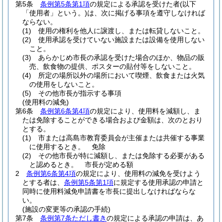
第5条
条例第5条第1項
の規定による承認を受けた者
(以下
「使用者」という。)
は、次に掲げる事項を遵守しなければ
ならない。
(1)
使用の権利を他人に譲渡し、または転貸しないこと。
(2)
使用承認を受けていない施設または設備を使用しない
こと。
(3)
あらかじめ市長の承認を受けた場合のほか、物品の販
売、飲食物の提供、ポスターの貼付等をしないこと。
(4)
所定の場所以外の場所において喫煙、飲食または火気
の使用をしないこと。
(5)
その他市長が指示する事項
(使用料の減免)
第6条
条例第6条第4項
の規定により、使用料を減額し、ま
たは免除することができる場合および金額は、次のとおり
とする。
(1)
市または高島市教育委員会が主催または共催する事業
に使用するとき。 免除
(2)
その他市長が特に減額し、または免除する必要がある
と認めるとき。 市長が定める額
2
条例第6条第4項
の規定により、使用料の減免を受けよう
とする者は、
条例第5条第1項
に規定する使用承認の申請と
同時に使用料減免申請書を市長に提出しなければならな
い。
(施設の変更等の承認の手続)
第7条
条例第7条ただし書き
の規定による承認の申請は、あ