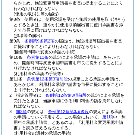
らかじめ、施設変更等申請書を市長に提出することにより
行わなければならない。
(使用の取消し等の届出)
第8条
使用者は、使用承認を受けた施設の使用を取り消そう
とするときは、速やかに使用取消届出書に使用承認書を添
えて市長に届け出なければならない。
(損壊等の届出)
第9条
条例第9条第2項
の届出は、施設損壊等届出書を市長
に提出することにより行わなければならない。
(開館時間等の変更の承認の手続)
第10条
条例第11条
の規定による承認の申請は、あらかじ
め、開館時間等変更承認申請書を市長に提出することによ
り行わなければならない。
(利用料金の承認の手続等)
第11条
条例第12条第3項前段
の規定による承認の申請は、
あらかじめ、利用料金承認申請書を市長に提出することに
より行わなければならない。
2
指定管理者は、
条例第12条第3項前段
の規定による承認を
受けたときは、当該承認に係る利用料金の額を周知しなけ
ればならない。
3
前2項
の規定は、
条例第12条第3項後段
の規定による承認
の申請について準用する。
この場合において、
第1項
中「利
用料金承認申請書」とあるのは、「利用料金変更承認申請
書」と読み替えるものとする。
(利用料金の還付の承認の手続)