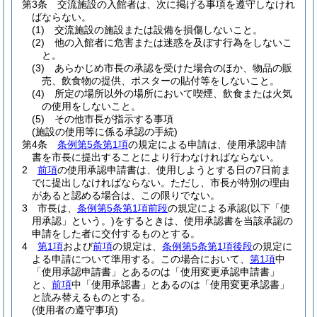
第3条
交流施設の入館者は、次に掲げる事項を遵守しなけれ
ばならない。
(1)
交流施設の施設または設備を損傷しないこと。
(2)
他の入館者に危害または迷惑を及ぼす行為をしないこ
と。
(3)
あらかじめ市長の承認を受けた場合のほか、物品の販
売、飲食物の提供、ポスターの貼付等をしないこと。
(4)
所定の場所以外の場所において喫煙、飲食または火気
の使用をしないこと。
(5)
その他市長が指示する事項
(施設の使用等に係る承認の手続)
第4条
条例第5条第1項
の規定による申請は、使用承認申請
書を市長に提出することにより行わなければならない。
2
前項
の使用承認申請書は、使用しようとする日の7日前ま
でに提出しなければならない。
ただし、市長が特別の理由
があると認める場合は、この限りでない。
3
市長は、
条例第5条第1項前段
の規定による承認
(以下「使
用承認」という。)
をするときは、使用承認書を当該承認の
申請をした者に交付するものとする。
4
第1項
および
前項
の規定は、
条例第5条第1項後段
の規定に
よる申請について準用する。
この場合において、
第1項
中
「使用承認申請書」とあるのは「使用変更承認申請書」
と、
前項
中「使用承認書」とあるのは「使用変更承認書」
と読み替えるものとする。
(使用者の遵守事項)