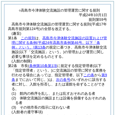
○高島市今津体験交流施設の管理運営に関する規則
平成24年10月1日
規則第59号
高島市今津体験交流施設の管理運営に関する規則(平成17年
高島市規則第124号)の全部を改正する。
(趣旨)
第1条
この規則
は、
高島市今津体験交流施設の設置および管
理に関する条例
(平成24年高島市条例第46号。以下「条
例」という。)
第13条
の規定に基づき、高島市今津体験交流
施設
(以下「交流施設」という。)
の管理および運営に関し
必要な事項を定めるものとする。
(入館の制限)
第2条
市長
(
条例第10条第1項
に規定する指定管理者
(以下
「指定管理者」という。)
に交流施設の管理に関する業務を
行わせる場合にあっては、指定管理者。以下
この条
から
第9
条
までにおいて同じ。)
は、
次の各号
のいずれかに該当する
者に対し、入館を拒否し、または退館を命ずることができ
る。
(1)
館内の秩序を乱し、または乱すおそれのある者
(2)
体験交流施設の施設または設備を損傷するおそれのあ
る者
(3)
その他市長の指示に従わない者
(入館者の遵守事項)