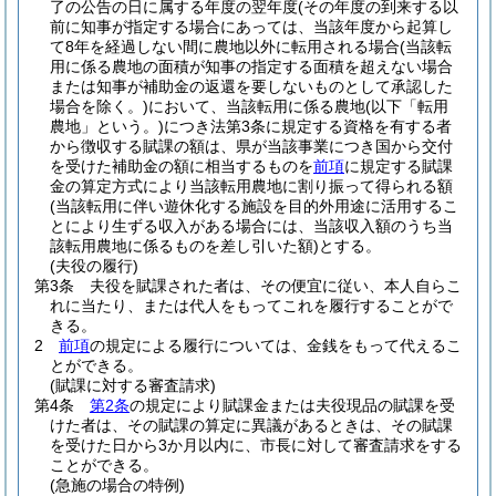
了の公告の日に属する年度の翌年度(その年度の到来する以
前に知事が指定する場合にあっては、当該年度から起算し
て8年を経過しない間に農地以外に転用される場合
(当該転
用に係る農地の面積が知事の指定する面積を超えない場合
または知事が補助金の返還を要しないものとして承認した
場合を除く。)
において、当該転用に係る農地
(以下「転用
農地」という。)
につき法第3条に規定する資格を有する者
から徴収する賦課の額は、県が当該事業につき国から交付
を受けた補助金の額に相当するものを
前項
に規定する賦課
金の算定方式により当該転用農地に割り振って得られる額
(当該転用に伴い遊休化する施設を目的外用途に活用するこ
とにより生ずる収入がある場合には、当該収入額のうち当
該転用農地に係るものを差し引いた額)
とする。
(夫役の履行)
第3条
夫役を賦課された者は、その便宜に従い、本人自らこ
れに当たり、または代人をもってこれを履行することがで
きる。
2
前項
の規定による履行については、金銭をもって代えるこ
とができる。
(賦課に対する審査請求)
第4条
第2条
の規定により賦課金または夫役現品の賦課を受
けた者は、その賦課の算定に異議があるときは、その賦課
を受けた日から3か月以内に、市長に対して審査請求をする
ことができる。
(急施の場合の特例)