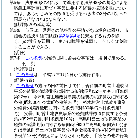
第5条
法第96条の4において準用する法第49条の規定による
応急工事計画に基づく事業に要する経費の賦課徴収につい
ては、あらかじめその徴収を受けるべき者の3分の2以上の
同意を得なければならない。
(賦課徴収の延期等)
第6条
市長は、災害その他特別の事情がある場合に限り、市
議会の議決を経て賦課
(
第2条第4項
に規定するものを除
く。)
の徴収を延期し、または賦課を減額し、もしくは免除
することができる。
(委任)
第7条
この条例
の施行に関し必要な事項は、規則で定める。
付
則
(施行期日)
1
この条例
は、平成17年1月1日から施行する。
(経過措置)
2
この条例
の施行の日の前日までに、合併前の町営土地改良
事業の経費の賦課徴収に関する条例
(昭和32年マキノ町条例
第22号)
、今津町営土地改良事業の経費の賦課徴収に関する
条例
(昭和30年今津町条例第26号)
、朽木村営土地改良事業
の経費の賦課徴収に関する条例
(昭和30年朽木村条例第1
号)
、安曇川町営土地改良事業の経費賦課徴収に関する条例
(昭和52年安曇川町条例第16号)
、高島町営土地改良事業の
経費の賦課徴収に関する条例
(昭和30年高島町条例第1号)
ま
たは新旭町営土地改良事業分担金徴収条例
(昭和45年新旭町
条例第18号)
の規定によりなされた処分、手続その他の行為