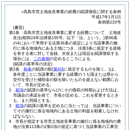
○高島市営土地改良事業の経費の賦課徴収に関する条例
平成17年1月1日
条例第220号
(趣旨)
第1条
高島市営土地改良事業に要する経費について、土地改
良法
(昭和24年法律第195号。以下「法」という。)
第96条
の4において準用する法第36条の規定により当該事業の施
行に係る地域内にある土地につき、法第3条に規定する資格
を有する者に対して金銭、夫役または現品を賦課徴収する
場合には、
この条例
の定めるところによる。
(賦課の基準等の決定)
第2条
前条
の賦課の額
(
第4項
に規定するものを除く。)
は、
各年度ごとに当該事業に要する経費のうち国または県から
交付を受けた補助金の額を除いたものを超えない範囲にお
いて、市長が定める。
2
前項
の賦課の基準ならびにその徴収の時期および方法は、
市議会の承認を経て、市長が定める。
これを変更するとき
も、また同様とする。
3
前項
の賦課の基準を定めるに当たっては、当該事業につい
てその施行に係る地域内にある土地の利益を勘案しなけれ
ばならない。
4
市長が指定する市営土地改良事業の施行に係る地域内の農
地が法第113条の2第2項の規定に基づく当該事業の工事完