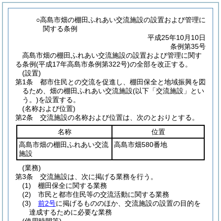
○高島市畑の棚田ふれあい交流施設の設置および管理に
関する条例
平成25年10月10日
条例第35号
高島市畑の棚田ふれあい交流施設の設置および管理に関す
る条例(平成17年高島市条例第322号)の全部を改正する。
(設置)
第1条
都市住民との交流を促進し、棚田保全と地域振興を図
るため、畑の棚田ふれあい交流施設
(以下「交流施設」とい
う。)
を設置する。
(名称および位置)
第2条
交流施設の名称および位置は、次のとおりとする。
名称
位置
高島市畑の棚田ふれあい交流
高島市畑580番地
施設
(業務)
第3条
交流施設は、次に掲げる業務を行う。
(1)
棚田保全に関する業務
(2)
市民と都市住民等の交流活動に関する業務
(3)
前2号
に掲げるもののほか、交流施設の設置の目的を
達成するために必要な業務