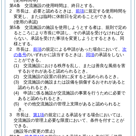
(使用時間等)
第4条
交流施設の使用時間は、終日とする。
2
市長は、必要と認めるときは、
前項
に規定する使用時間を
変更し、または臨時に休館日を定めることができる。
(使用の承認)
第5条
交流施設の施設を使用しようとする者は、規則で定め
るところにより市長に申請し、その承認を受けなければな
らない。
承認を受けた事項を変更しようとするときも、同
様とする。
2
市長は、
前項
の規定による申請があった場合において、
次
の各号
のいずれかに該当するときは、
同項
の承認をしない
ことができる。
(1)
交流施設における秩序を乱し、または善良な風俗を害
するおそれがあると認められるとき。
(2)
交流施設の設置の目的に反すると認められるとき。
(3)
交流施設の施設または設備を損傷するおそれがあると
認められるとき。
(4)
申請に係る施設が交流施設の事業を行うために必要で
あると認められるとき。
(5)
その他交流施設の管理上支障があると認められると
き。
3
市長は、
第1項
の規定による承認をする場合においては、
交流施設の管理上必要な限度において、条件を付すことが
できる。
(施設等の変更の禁止)