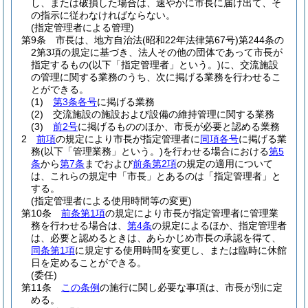
し、または破損した場合は、速やかに市長に届け出て、そ
の指示に従わなければならない。
(指定管理者による管理)
第9条
市長は、地方自治法
(昭和22年法律第67号)
第244条の
2第3項の規定に基づき、法人その他の団体であって市長が
指定するもの
(以下「指定管理者」という。)
に、交流施設
の管理に関する業務のうち、次に掲げる業務を行わせるこ
とができる。
(1)
第3条各号
に掲げる業務
(2)
交流施設の施設および設備の維持管理に関する業務
(3)
前2号
に掲げるもののほか、市長が必要と認める業務
2
前項
の規定により市長が指定管理者に
同項各号
に掲げる業
務
(以下「管理業務」という。)
を行わせる場合における
第5
条
から
第7条
までおよび
前条第2項
の規定の適用について
は、これらの規定中「市長」とあるのは「指定管理者」と
する。
(指定管理者による使用時間等の変更)
第10条
前条第1項
の規定により市長が指定管理者に管理業
務を行わせる場合は、
第4条
の規定によるほか、指定管理者
は、必要と認めるときは、あらかじめ市長の承認を得て、
同条第1項
に規定する使用時間を変更し、または臨時に休館
日を定めることができる。
(委任)
第11条
この条例
の施行に関し必要な事項は、市長が別に定
める。