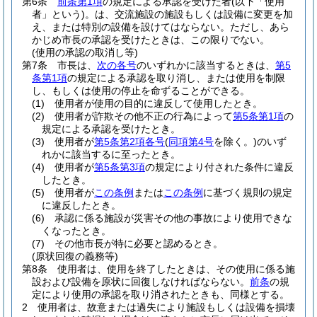
第6条
前条第1項
の規定による承認を受けた者
(以下「使用
者」という)
。
は、交流施設の施設もしくは設備に変更を加
え、または特別の設備を設けてはならない。
ただし、あら
かじめ市長の承認を受けたときは、この限りでない。
(使用の承認の取消し等)
第7条
市長は、
次の各号
のいずれかに該当するときは、
第5
条第1項
の規定による承認を取り消し、または使用を制限
し、もしくは使用の停止を命ずることができる。
(1)
使用者が使用の目的に違反して使用したとき。
(2)
使用者が詐欺その他不正の行為によって
第5条第1項
の
規定による承認を受けたとき。
(3)
使用者が
第5条第2項各号
(
同項第4号
を除く。)
のいず
れかに該当するに至ったとき。
(4)
使用者が
第5条第3項
の規定により付された条件に違反
したとき。
(5)
使用者が
この条例
または
この条例
に基づく規則の規定
に違反したとき。
(6)
承認に係る施設が災害その他の事故により使用できな
くなったとき。
(7)
その他市長が特に必要と認めるとき。
(原状回復の義務等)
第8条
使用者は、使用を終了したときは、その使用に係る施
設および設備を原状に回復しなければならない。
前条
の規
定により使用の承認を取り消されたときも、同様とする。
2
使用者は、故意または過失により施設もしくは設備を損壊