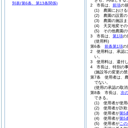
きも、同様とする
別表
(第6条、第13条関係)
2
市長は、
前項
の
(1)
農園における
(2)
農園の設置の
(3)
農園の施設ま
(4)
天災地変その
(5)
その他農園の
3
市長は、
第1項
の
(使用料)
第6条
前条第1項
の
2
使用料は、承認
い。
3
使用料は、還付
4
市長は、特別の
(施設等の変更の禁
第7条
使用者は、
でない。
(使用の承認の取消
第8条
市長は、
次
できる。
(1)
使用者が使用
(2)
使用者が詐欺
(3)
使用者が
第5
(4)
使用者が
第5
(5)
使用者が
この