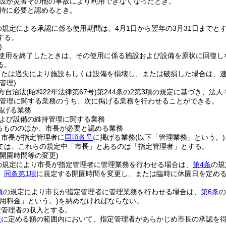
設が災害その他の事故により利用できなくなったとき。
特に必要と認めるとき。
の規定による承認に係る使用期間は、4月1日から翌年の3月31日までと
する。
)
使用を終了したときは、その使用に係る施設および設備を原状に回復し
る。
または過失により施設もしくは設備を損壊し、または破損した場合は、
管理)
方自治法
(昭和22年法律第67号)
第244条の2第3項の規定に基づき、法
管理に関する業務のうち、次に掲げる業務を行わせることができる。
掲げる業務
よび設備の維持管理に関する業務
るもののほか、市長が必要と認める業務
り市長が指定管理者に
同項各号
に掲げる業務
(以下「管理業務」という。)
ては、これらの規定中「市長」とあるのは「指定管理者」とする。
開園時間等の変更)
の規定により市長が指定管理者に管理業務を行わせる場合は、
第4条
の規
、
同条第1項
に規定する開園時間を変更し、または臨時に休園日を定め
項
の規定により市長が指定管理者に管理業務を行わせる場合は、
第6条
の
利用料金」という。)
を納めなければならない。
定管理者の収入とする。
表
に定める額の範囲内において、指定管理者があらかじめ市長の承認を