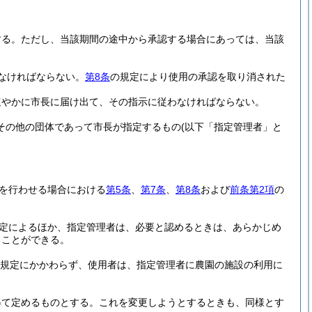
する。
ただし、当該期間の途中から承認する場合にあっては、当該
なければならない。
第8条
の規定により使用の承認を取り消された
速やかに市長に届け出て、その指示に従わなければならない。
人その他の団体であって市長が指定するもの
(以下「指定管理者」と
を行わせる場合における
第5条
、
第7条
、
第8条
および
前条第2項
の
定によるほか、指定管理者は、必要と認めるときは、あらかじめ
ることができる。
規定にかかわらず、使用者は、指定管理者に農園の施設の利用に
得て定めるものとする。
これを変更しようとするときも、同様とす