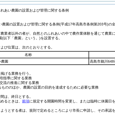
ふれあい農園の設置および管理に関する条例
農園の設置および管理に関する条例(平成17年高島市条例第203号)の
ど農業者以外の者が、自然とのふれあいの中で農作業体験を通じて農業
園
(以下「農園」という。)
を設置する。
および位置は、次のとおりとする。
名称
い農園
高島市鵜川648
に掲げる業務を行う。
培指導に関する業務
交流の推進に関する業務
るもののほか、農園の設置の目的を達成するために必要な業務
時間は、終日とする。
認めるときは、
前項
に規定する開園時間を変更し、または臨時に休園日
しようとする者は、規則で定めるところにより市長に申請し、その承認