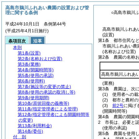
高島市鵜川ふれあい農園の設置および管
理に関する条例
○高島市鵜川
平成24年10月1日 条例第44号
高島市鵜川ふれあい
(平成25年4月1日施行)
(設置)
第1条
都市住民な
条項目次
沿革
市鵜川ふれあい農
本則
(名称および位置)
第1条
(設置)
第2条
農園の名称
第2条
(名称および位置)
第3条
(業務)
第4条
(開園時間等)
高島市鵜川ふれあ
第5条
(使用の承認)
第6条
(使用料)
(業務)
第7条
(施設等の変更の禁止)
第3条
農園は、次
第8条
(使用の承認の取消し等)
(1)
使用者への栽
第9条
(使用期間)
(2)
都市と農村の
第10条
(原状回復の義務等)
(3)
前2号
に掲げ
第11条
(指定管理者による管理)
(開園時間等)
第12条
(指定管理者による開園時間等
第4条
農園の開園
の変更)
2
市長は、必要と
第13条
(利用料金)
(使用の承認)
第14条
(委任)
第5条
農園を使用
付 則