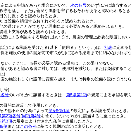
。
規定による申請があった場合において、
次の各号
のいずれかに該当する
秩序を乱し、または善良な風俗を害するおそれがあると認められるとき
目的に反すると認められるとき。
たは設備を損傷するおそれがあると認められるとき。
他の避けることができない理由により必要があると認められるとき。
管理上支障があると認められるとき。
規定による承認をする場合においては、農園の管理上必要な限度におい
規定による承認を受けた者
(以下「使用者」という。)
は、
別表
に定める
に係る施設の使用の開始前で市長が別に定める納期までに納めなければ
しない。
ただし、市長が必要と認める場合は、この限りでない。
事情があると認める者に対しては、使用料を減額し、または免除するこ
止)
農園の施設もしくは設備に変更を加え、または特別の設備を設けてはな
し等)
の各号
のいずれかに該当するときは、
第5条第1項
の規定による承認を取
の目的に違反して使用したとき。
その他不正の行為によって
第5条第1項
の規定による承認を受けたとき。
条第2項各号
(
同項第4号
を除く。)
のいずれかに該当するに至ったとき。
条第3項
の規定により付された条件に違反したとき。
条例
または
この条例
に基づく規則の規定に違反したとき。