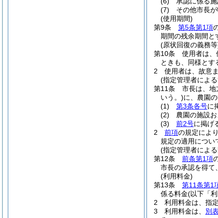
(6)
承認に係る施
(7)
その他市長が
(使用期間)
第9条
第5条第1項
期間の残余期間と
(原状回復の義務等
第10条
使用者は、
ときも、同様とす
2
使用者は、故意
(指定管理者による
第11条
市長は、地
いう。)
に、農園の
(1)
第3条各号
に
(2)
農園の施設お
(3)
前2号
に掲げ
2
前項
の規定によ
規定の適用につい
(指定管理者による
第12条
前条第1項
市長の承認を得て
(利用料金)
第13条
第11条第1
係る料金
(以下「
2
利用料金は、指
3
利用料金は、
別