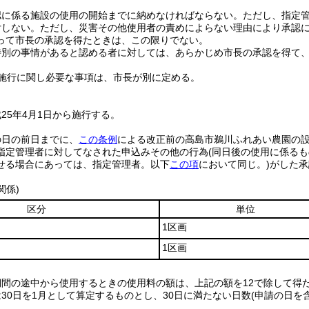
認に係る施設の使用の開始までに納めなければならない。
ただし、指定
付しない。
ただし、災害その他使用者の責めによらない理由により承認
って市長の承認を得たときは、この限りでない。
特別の事情があると認める者に対しては、あらかじめ市長の承認を得て
施行に関し必要な事項は、市長が別に定める。
25年4月1日から施行する。
の日の前日までに、
この条例
による改正前の高島市鵜川ふれあい農園の
指定管理者に対してなされた申込みその他の行為
(同日後の使用に係るも
せる場合にあっては、指定管理者。以下
この項
において同じ。)
がした承
関係)
区分
単位
1区画
1区画
期間の途中から使用するときの使用料の額は、上記の額を12で除して得
は30日を1月として算定するものとし、30日に満たない日数(申請の日を