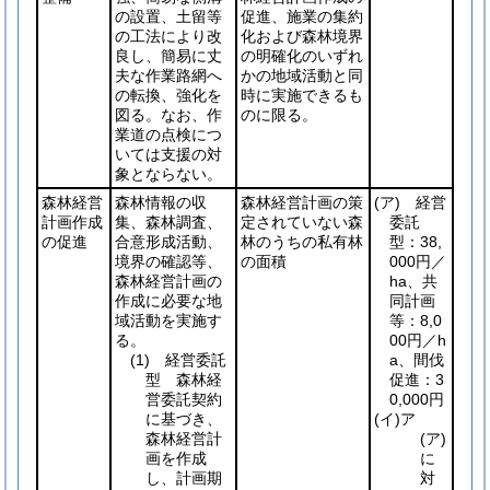
の設置、土留等
促進、施業の集約
の工法により改
化および森林境界
良し、簡易に丈
の明確化のいずれ
夫な作業路網へ
かの地域活動と同
の転換、強化を
時に実施できるも
図る。なお、作
のに限る。
業道の点検につ
いては支援の対
象とならない。
森林経営
森林情報の収
森林経営計画の策
(ア)
経営
計画作成
集、森林調査、
定されていない森
委託
の促進
合意形成活動、
林のうちの私有林
型：38,
境界の確認等、
の面積
000円／
森林経営計画の
ha、共
作成に必要な地
同計画
域活動を実施す
等：8,0
る。
00円／h
(1)
経営委託
a、間伐
型 森林経
促進：3
営委託契約
0,000円
に基づき、
(イ)
ア
森林経営計
(ア)
画を作成
に
し、計画期
対