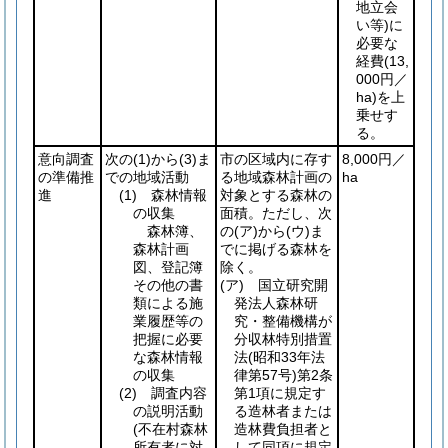
地立会
い等)
に
必要な
経費
(13,
000円／
ha)
を上
乗せす
る。
意向調査
次の
(1)
から
(3)
ま
市の区域内に存す
8,000円／
の準備推
での地域活動
る地域森林計画の
ha
進
(1)
森林情報
対象とする森林の
の収集
面積。ただし、次
森林簿、
の
(ア)
から
(ウ)
ま
森林計画
でに掲げる森林を
図、登記簿
除く。
その他の書
(ア)
国立研究開
類による施
発法人森林研
業履歴等の
究・整備機構が
把握に必要
分収林特別措置
な森林情報
法
(昭和33年法
の収集
律第57号)
第2条
(2)
調査内容
第1項に規定す
の説明活動
る造林者または
(不在村森林
造林費負担者と
所有者に対
して同項に規定