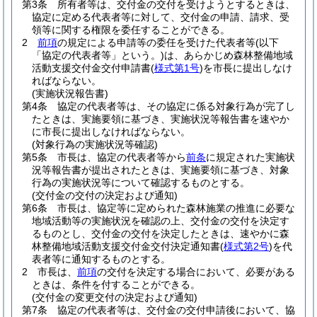
第3条
所有者等は、交付金の交付を受けようとするときは、
協定に定める代表者等に対して、交付金の申請、請求、受
領等に関する権限を委任することができる。
2
前項
の規定による申請等の委任を受けた代表者等
(以下
「協定の代表者等」という。)
は、あらかじめ森林整備地域
活動支援交付金交付申請書
(
様式第1号
)
を市長に提出しなけ
ればならない。
(実施状況報告書)
第4条
協定の代表者等は、その協定に係る対象行為が完了し
たときは、実施要領に基づき、実施状況等報告書を速やか
に市長に提出しなければならない。
(対象行為の実施状況等確認)
第5条
市長は、協定の代表者等から
前条
に規定された実施状
況等報告書が提出されたときは、実施要領に基づき、対象
行為の実施状況等について確認するものとする。
(交付金の交付の決定および通知)
第6条
市長は、協定等に定められた森林施業の推進に必要な
地域活動等の実施状況を確認の上、交付金の交付を決定す
るものとし、交付金の交付を決定したときは、速やかに森
林整備地域活動支援交付金交付決定通知書
(
様式第2号
)
を代
表者等に通知するものとする。
2
市長は、
前項
の交付を決定する場合において、必要がある
ときは、条件を付することができる。
(交付金の変更交付の決定および通知)
第7条
協定の代表者等は、交付金の交付申請後において、協