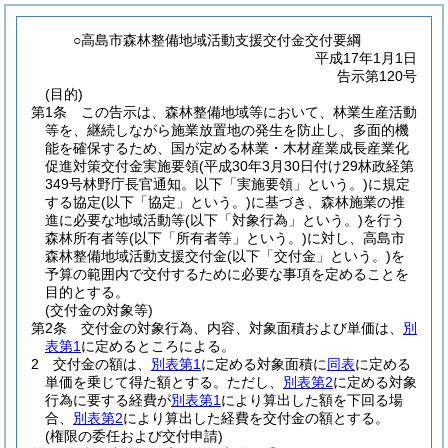
○高島市森林整備地域活動支援交付金交付要綱
平成17年1月1日
告示第120号
(目的)
第1条
この告示は、森林整備地域等において、林業生産活動
等を、継続しながら施業放置地の発生を防止し、多面的機
能を確保するため、国が定める林業・木材産業成長産業化
促進対策交付金実施要領
(平成30年3月30日付け29林政経第
349号林野庁長官通知。以下「実施要領」という。)
に規定
する協定
(以下「協定」という。)
に基づき、森林施業の推
進に必要な地域活動等
(以下「対象行為」という。)
を行う
森林所有者等
(以下「所有者等」という。)
に対し、高島市
森林整備地域活動支援交付金
(以下「交付金」という。)
を
予算の範囲内で交付するために必要な事項を定めることを
目的とする。
(交付金の対象等)
第2条
交付金の対象行為、内容、対象面積および単価は、
別
表第1
に定めるところによる。
2
交付金の額は、
別表第1
に定める対象面積に
同表
に定める
単価を乗じて得た額とする。
ただし、
別表第2
に定める対象
行為に要する経費が
別表第1
により算出した額を下回る場
合、
別表第2
により算出した経費を交付金の額とする。
(権限の委任および交付申請)