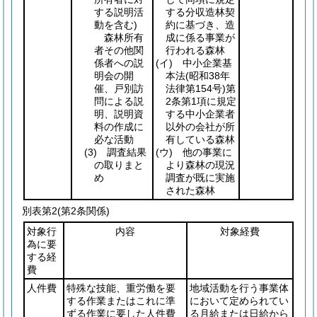
する説明活
する分収造林契
動を含む)
約に基づき、造
森林所有
成に係る事業が
者その他関
行われる森林
係者への説
(イ)
中小企業基
明会の開
本法
(昭和38年
催、戸別訪
法律第154号)
第
問による説
2条第1項に規定
明、説明資
する中小企業者
料の作成に
以外の会社が所
必な活動
有している森林
(3)
調査結果
(ウ)
他の事業に
の取りまと
より森林の現況
め
調査が既に実施
された森林
別表第2
(第2条関係)
対象行
内容
対象経費
為に要
する経
費
人件費
特殊な技能、重労働を要
地域活動を行う事業体
する作業またはこれに準
において定められてい
ずる作業に要した人件費
る月給または日給から