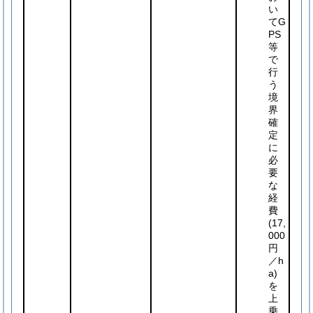
い
てG
PS
等
で
行
う
境
界
確
定
に
必
要
な
経
費
(17,
000
円
／h
a)
を
上
乗