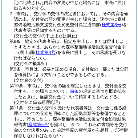
定に記載された内容の変更が生じた場合には、市長に届け
出るものとする。
2
市長は、交付金の交付の決定後においては、その内容を確
認の上、交付金の額の変更が生じた場合は、速やかに森林
整備地域活動支援交付金変更交付決定通知書
(
様式第3号
)
を
代表者等に通知するものとする。
(交付金の交付の中止または廃止)
第8条
協定の代表者等は、協定を中止し、または廃止しよう
とするときは、あらかじめ森林整備地域活動支援交付金中
止
(廃止)
届
(
様式第4号
)
を市長に提出し、その承認を受けな
ければならない。
(交付金の概算払)
第9条
市長は、必要と認める場合、交付金の一部または全部
を概算払により支払うことができるものとする。
(交付金の交付)
第10条
市長は、交付金の額を確定したときは、交付金を交
付する。
この場合において、
前条
の規定に基づき概算払を
したときは、当該交付金について精算するものとする。
(交付金に係る経理処理)
第11条
交付金の交付を受けた代表者等は、交付金に係る経
理についての収支を明確にした証拠書類等を整備するとと
もに、市長に対し、森林整備地域活動支援交付金処理結果
報告書
(
様式第5号
)
を提出し、かつ、これらの書類等を交付
金の交付決定のあった会計年度の翌年度から起算して5年間
保存しなければならない。