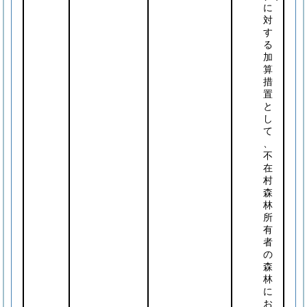
に
対
す
る
加
算
措
置
と
し
て
、
不
在
村
森
林
所
有
者
の
森
林
に
お