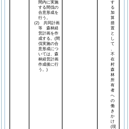
間内に実施
す
する間伐の
る
合意形成を
加
行う。
算
(2)
共同計画
措
等 森林経
置
営計画を作
と
成する。
(間
し
伐実施の合
て
意形成につ
、
いては、森
不
林経営計画
在
作成後に行
村
う。)
森
林
所
有
者
へ
の
働
き
か
け
(現