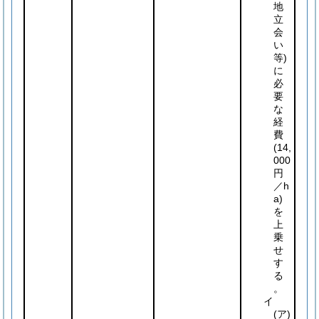
地
立
会
い
等)
に
必
要
な
経
費
(14,
000
円
／h
a)
を
上
乗
せ
す
る
。
イ
(ア)