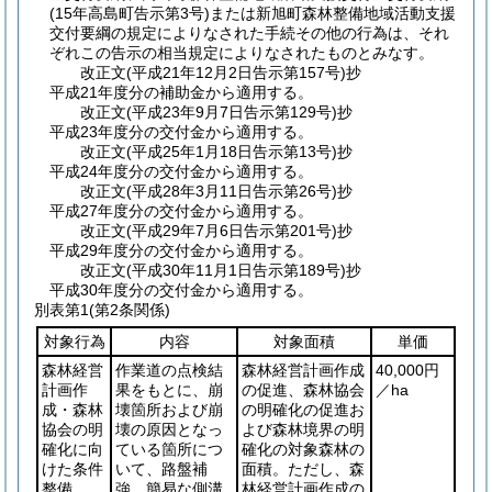
(15年高島町告示第3号)
または新旭町森林整備地域活動支援
交付要綱の規定によりなされた手続その他の行為は、それ
ぞれこの告示の相当規定によりなされたものとみなす。
改正文
(平成21年12月2日
告示第157号)
抄
平成21年度分の補助金から適用する。
改正文
(平成23年9月7日
告示第129号)
抄
平成23年度分の交付金から適用する。
改正文
(平成25年1月18日
告示第13号)
抄
平成24年度分の交付金から適用する。
改正文
(平成28年3月11日
告示第26号)
抄
平成27年度分の交付金から適用する。
改正文
(平成29年7月6日
告示第201号)
抄
平成29年度分の交付金から適用する。
改正文
(平成30年11月1日
告示第189号)
抄
平成30年度分の交付金から適用する。
別表第1
(第2条関係)
対象行為
内容
対象面積
単価
森林経営
作業道の点検結
森林経営計画作成
40,000円
計画作
果をもとに、崩
の促進、森林協会
／ha
成・森林
壊箇所および崩
の明確化の促進お
協会の明
壊の原因となっ
よび森林境界の明
確化に向
ている箇所につ
確化の対象森林の
けた条件
いて、路盤補
面積。ただし、森
整備
強、簡易な側溝
林経営計画作成の