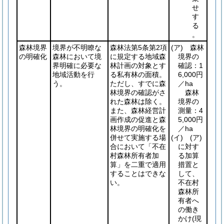
せ
す
る
。
森林境界
境界が不明瞭な
森林法第5条第2項
(ア)
森林
の明確化
森林において境
に規定する地域森
境界の
界明確に必要な
林計画の対象とす
確認：1
地域活動を行
る私有林の面積。
6,000円
う。
ただし、すでに森
／ha
林境界の確認がさ
森林
れた森林は除く。
境界の
また、森林経営計
測量：4
画作成の促進と森
5,000円
林境界の明確化を
／ha
併せて実施する場
(イ)
(ア)
合において「不在
に対す
村森林所有者加
る加算
算」を二重で適用
措置と
することはできな
して、
い。
不在村
森林所
有者へ
の働き
かけ
(現