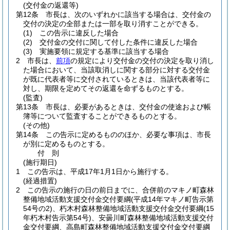
(交付金の返還等)
第12条
市長は、次のいずれかに該当する場合は、交付金の
交付の決定の全部または一部を取り消すことができる。
(1)
この告示に違反した場合
(2)
交付金の交付に関して付した条件に違反した場合
(3)
実施要領に規定する基準に該当する場合
2
市長は、
前項
の規定により交付金の交付の決定を取り消し
た場合において、当該取消しに関する部分に対する交付金
が既に代表者等に交付されているときは、当該代表者等に
対し、期限を定めてその返還を命ずるものとする。
(監査)
第13条
市長は、必要があるときは、交付金の使途および帳
簿等について監査することができるものとする。
(その他)
第14条
この告示に定めるもののほか、必要な事項は、市長
が別に定めるものとする。
付
則
(施行期日)
1
この告示は、平成17年1月1日から施行する。
(経過措置)
2
この告示の施行の日の前日までに、合併前のマキノ町森林
整備地域活動支援交付金交付要綱
(平成14年マキノ町告示第
54号の2)
、朽木村森林整備地域活動支援交付金交付要綱
(15
年朽木村告示第54号)
、安曇川町森林整備地域活動支援交付
金交付要綱、高島町森林整備地域活動支援交付金交付要綱