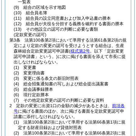
一覧表
(9)
組合の区域を示す地図
(10)
組合員名簿
(11)
組合員の設立同意書および加入申込書の謄本
(12)
組合員が夫役を分担する義務を確約する書面の謄本
(13)
その他設立の認可の判断に必要な書類
(定款変更の認可)
第3条
法第100条第2項において準用する法第61条第2項の規
定により定款の変更の認可を受けようとする組合は、生産
森林組合定款変更認可申請書
(
様式第2号
。以下「定款変更
認可申請書」という。)
に次に掲げる書面を添えて市長に提
出しなければならない。
(1)
変更書
(2)
変更理由書
(3)
変更に係る条文の新旧対照表
(4)
総会招集通知書の写しおよび総会提出議案書
(5)
総会議事録謄本
(6)
現行定款謄本
(7)
その他定款変更の認可の判断に必要な資料
2
定款の変更に出資1口の金額の減少があるときは、
前項各
号
に掲げる書面のほか、次に掲げる書面を定款変更認可申
請書に添付しなければならない。
(1)
法第100条第2項において準用する法第66条第1項に規
定する財産目録および貸借対照表
(2)
法第100条第2項において準用する法第66条第2項に規