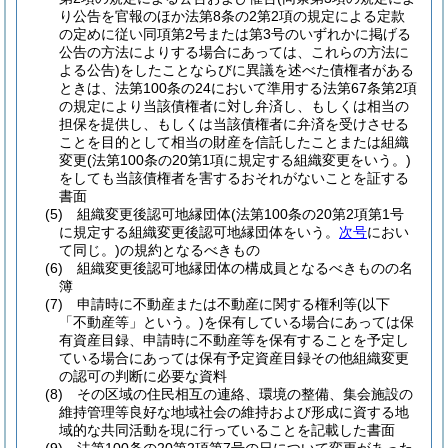
り公告を官報のほか法第8条の2第2項の規定による定款
の定めに従い同項第2号または第3号のいずれかに掲げる
公告の方法によりする場合にあっては、これらの方法に
よる公告)
をしたことならびに異議を述べた債権者がある
ときは、法第100条の24において準用する法第67条第2項
の規定により当該債権者に対し弁済し、もしくは相当の
担保を提供し、もしくは当該債権者に弁済を受けさせる
ことを目的として相当の財産を信託したことまたは組織
変更
(法第100条の20第1項に規定する組織変更をいう。)
をしても当該債権者を害するおそれがないことを証する
書面
(5)
組織変更後認可地縁団体
(法第100条の20第2項第1号
に規定する組織変更後認可地縁団体をいう。
次号
におい
て同じ。)
の規約となるべきもの
(6)
組織変更後認可地縁団体の構成員となるべきものの名
簿
(7)
申請時に不動産または不動産に関する権利等
(以下
「不動産等」という。)
を保有している場合にあっては保
有資産目録、申請時に不動産等を保有することを予定し
ている場合にあっては保有予定資産目録その他組織変更
の認可の判断に必要な資料
(8)
その区域の住民相互の連絡、環境の整備、集会施設の
維持管理等良好な地域社会の維持および形成に資する地
域的な共同活動を現に行っていることを記載した書面