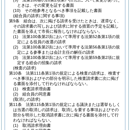
(9)
法第100条の20第2項第7号の日について変更があった
ときは、その変更を証する書面
(10)
その他参考となるべき事項を記載した書面
(組合員の請求に関する事項)
第9条
組合は、次に掲げる請求を受けたときは、遅滞なく、
その請求書の写しおよび請求に対する措置の予定を記載し
た書面を添えて市長に報告しなければならない。
(1)
法第100条第2項において準用する法第52条第1項の規
定による役員の改選の請求
(2)
法第100条第2項において準用する法第56条第1項の規
定による参事または会計主任の解任の請求
(3)
法第100条第2項において準用する法第59条第2項に規
定する総会の招集の請求
(検査の請求)
第10条
法第111条第1項の規定による検査の請求は、検査す
べき事項およびその部分を明示した検査請求書に次に掲げ
る書面を添付して行わなければならない。
(1)
検査請求理由書
(2)
組合員の同意書
(取消しの請求)
第11条
法第115条第1項の規定による議決または選挙もしく
は当選の取消しの請求は、取消しを要する事項およびその
部分を明示した取消請求書に次に掲げる書面を添付して行
わなければならない。
(1)
取消請求理由書