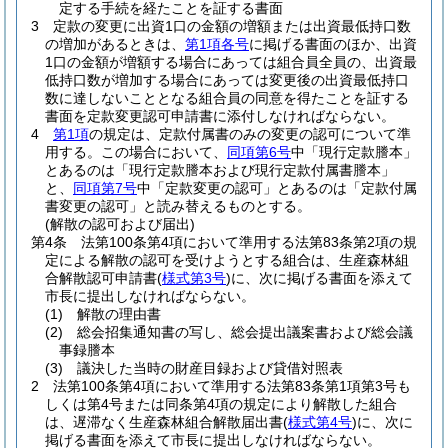
定する手続を経たことを証する書面
3
定款の変更に出資1口の金額の増額または出資最低持口数
の増加があるときは、
第1項各号
に掲げる書面のほか、出資
1口の金額が増額する場合にあっては組合員全員の、出資最
低持口数が増加する場合にあっては変更後の出資最低持口
数に達しないこととなる組合員の同意を得たことを証する
書面を定款変更認可申請書に添付しなければならない。
4
第1項
の規定は、定款付属書のみの変更の認可について準
用する。
この場合において、
同項第6号
中「現行定款謄本」
とあるのは「現行定款謄本および現行定款付属書謄本」
と、
同項第7号
中「定款変更の認可」とあるのは「定款付属
書変更の認可」と読み替えるものとする。
(解散の認可および届出)
第4条
法第100条第4項において準用する法第83条第2項の規
定による解散の認可を受けようとする組合は、生産森林組
合解散認可申請書
(
様式第3号
)
に、次に掲げる書面を添えて
市長に提出しなければならない。
(1)
解散の理由書
(2)
総会招集通知書の写し、総会提出議案書および総会議
事録謄本
(3)
議決した当時の財産目録および貸借対照表
2
法第100条第4項において準用する法第83条第1項第3号も
しくは第4号または同条第4項の規定により解散した組合
は、遅滞なく生産森林組合解散届出書
(
様式第4号
)
に、次に
掲げる書面を添えて市長に提出しなければならない。