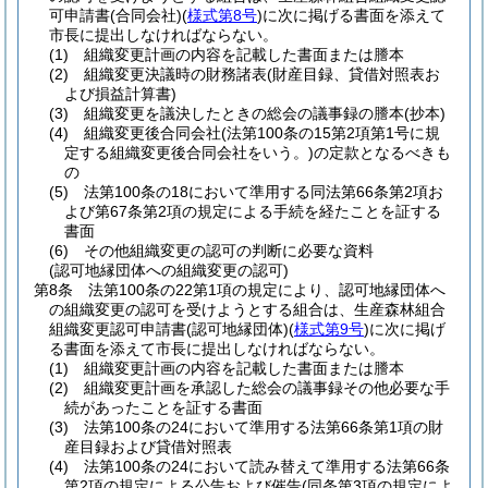
可申請書
(合同会社)
(
様式第8号
)
に次に掲げる書面を添えて
市長に提出しなければならない。
(1)
組織変更計画の内容を記載した書面または謄本
(2)
組織変更決議時の財務諸表
(財産目録、貸借対照表お
よび損益計算書)
(3)
組織変更を議決したときの総会の議事録の謄本
(抄本)
(4)
組織変更後合同会社
(法第100条の15第2項第1号に規
定する組織変更後合同会社をいう。)
の定款となるべきも
の
(5)
法第100条の18において準用する同法第66条第2項お
よび第67条第2項の規定による手続を経たことを証する
書面
(6)
その他組織変更の認可の判断に必要な資料
(認可地縁団体への組織変更の認可)
第8条
法第100条の22第1項の規定により、認可地縁団体へ
の組織変更の認可を受けようとする組合は、生産森林組合
組織変更認可申請書
(認可地縁団体)
(
様式第9号
)
に次に掲げ
る書面を添えて市長に提出しなければならない。
(1)
組織変更計画の内容を記載した書面または謄本
(2)
組織変更計画を承認した総会の議事録その他必要な手
続があったことを証する書面
(3)
法第100条の24において準用する法第66条第1項の財
産目録および貸借対照表
(4)
法第100条の24において読み替えて準用する法第66条
第2項の規定による公告および催告
(同条第3項の規定によ