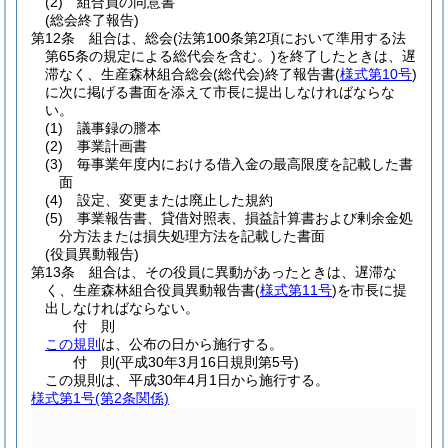
(2)
組合員の同意書
(総会終了報告)
第12条
組合は、総会
(法第100条第2項において準用する法
第65条の規定による総代会を含む。)
を終了したときは、遅
滞なく、生産森林組合総会
(総代会)
終了報告書
(
様式第10号
)
に次に掲げる書面を添えて市長に提出しなければならな
い。
(1)
議事録の謄本
(2)
事業計画書
(3)
毎事業年度内における借入金の最高限度を記載した書
面
(4)
設定、変更または廃止した規約
(5)
事業報告書、貸借対照表、損益計算書および剰余金処
分方法または損失処理方法を記載した書面
(役員異動報告)
第13条
組合は、その役員に異動があったときは、遅滞な
く、生産森林組合役員異動報告書
(
様式第11号
)
を市長に提
出しなければならない。
付
則
この規則
は、公布の日から施行する。
付
則
(平成30年3月16日
規則第5号)
この規則は、平成30年4月1日から施行する。
様式第1号
(第2条関係)