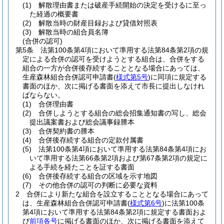
(1)
解散理由書または破産手続開始の決定を受けるに至っ
た経過の概要書
(2)
解散当時の財産目録および貸借対照表
(3)
解散当時の組合員名簿
(合併の認可)
第5条
法第100条第4項において準用する法第84条第2項の規
定による合併の認可を受けようとする組合は、合併をする
組合の一方が合併後存続することとなる場合にあっては、
生産森林組合合併認可申請書
(
様式第5号
)
に同項に規定する
書面のほか、次に掲げる書面を添えて市長に提出しなけれ
ばならない。
(1)
合併理由書
(2)
合併しようとする組合の総会招集通知書の写し、総会
提出議案書および総会議事録謄本
(3)
合併契約書の謄本
(4)
合併後存続する組合の定款付属書
(5)
法第100条第4項において準用する法第84条第4項にお
いて準用する法第66条第2項および第67条第2項の規定に
よる手続を経たことを証する書面
(6)
合併後存続する組合の区域を示す地図
(7)
その他合併の認可の判断に必要な資料
2
合併により新たな組合を設立することとなる場合にあって
は、生産森林組合合併認可申請書
(
様式第6号
)
に法第100条
第4項において準用する法第84条第2項に規定する書面およ
び
前項各号
に掲げる書面のほか、次に掲げる書面を添えて