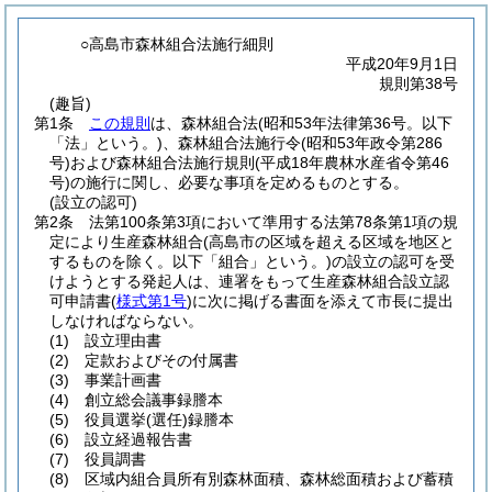
○高島市森林組合法施行細則
平成20年9月1日
規則第38号
(趣旨)
第1条
この規則
は、森林組合法
(昭和53年法律第36号。以下
「法」という。)
、森林組合法施行令
(昭和53年政令第286
号)
および森林組合法施行規則
(平成18年農林水産省令第46
号)
の施行に関し、必要な事項を定めるものとする。
(設立の認可)
第2条
法第100条第3項において準用する法第78条第1項の規
定により生産森林組合
(高島市の区域を超える区域を地区と
するものを除く。以下「組合」という。)
の設立の認可を受
けようとする発起人は、連署をもって生産森林組合設立認
可申請書
(
様式第1号
)
に次に掲げる書面を添えて市長に提出
しなければならない。
(1)
設立理由書
(2)
定款およびその付属書
(3)
事業計画書
(4)
創立総会議事録謄本
(5)
役員選挙
(選任)
録謄本
(6)
設立経過報告書
(7)
役員調書
(8)
区域内組合員所有別森林面積、森林総面積および蓄積