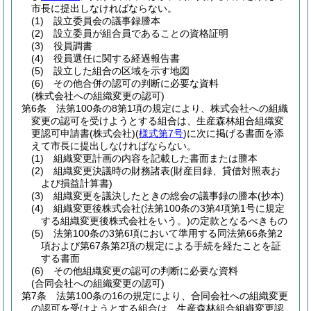
市長に提出しなければならない。
(1)
設立委員会の議事録謄本
(2)
設立委員が組合員であることの資格証明
(3)
役員調書
(4)
役員選任に関する経過報告書
(5)
設立した組合の区域を示す地図
(6)
その他合併の認可の判断に必要な資料
(株式会社への組織変更の認可)
第6条
法第100条の8第1項の規定により、株式会社への組織
変更の認可を受けようとする組合は、生産森林組合組織変
更認可申請書
(株式会社)
(
様式第7号
)
に次に掲げる書面を添
えて市長に提出しなければならない。
(1)
組織変更計画の内容を記載した書面または謄本
(2)
組織変更決議時の財務諸表
(財産目録、貸借対照表お
よび損益計算書)
(3)
組織変更を議決したときの総会の議事録の謄本
(抄本)
(4)
組織変更後株式会社
(法第100条の3第4項第1号に規定
する組織変更後株式会社をいう。)
の定款となるべきもの
(5)
法第100条の3第6項において準用する同法第66条第2
項および第67条第2項の規定による手続を経たことを証
する書面
(6)
その他組織変更の認可の判断に必要な資料
(合同会社への組織変更の認可)
第7条
法第100条の16の規定により、合同会社への組織変更
の認可を受けようとする組合は、生産森林組合組織変更認