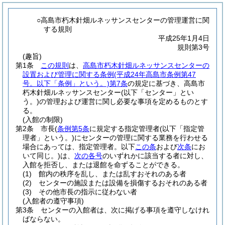
○高島市朽木針畑ルネッサンスセンターの管理運営に関
する規則
平成25年1月4日
規則第3号
(趣旨)
第1条
この規則
は、
高島市朽木針畑ルネッサンスセンターの
設置および管理に関する条例
(平成24年高島市条例第47
号。以下「条例」という。)
第7条
の規定に基づき、高島市
朽木針畑ルネッサンスセンター
(以下「センター」とい
う。)
の管理および運営に関し必要な事項を定めるものとす
る。
(入館の制限)
第2条
市長
(
条例第5条
に規定する指定管理者
(以下「指定管
理者」という。)
にセンターの管理に関する業務を行わせる
場合にあっては、指定管理者。以下
この条
および
次条
にお
いて同じ。)
は、
次の各号
のいずれかに該当する者に対し、
入館を拒否し、または退館を命ずることができる。
(1)
館内の秩序を乱し、または乱すおそれのある者
(2)
センターの施設または設備を損傷するおそれのある者
(3)
その他市長の指示に従わない者
(入館者の遵守事項)
第3条
センターの入館者は、次に掲げる事項を遵守しなけれ
ばならない。