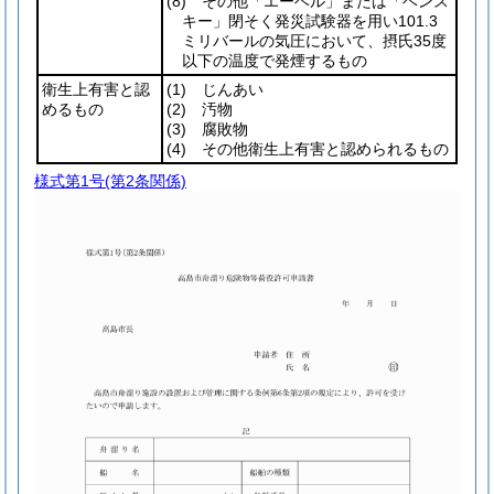
(8)
その他「エーベル」または「ベンス
キー」閉そく発災試験器を用い101.3
ミリバールの気圧において、摂氏35度
以下の温度で発煙するもの
衛生上有害と認
(1)
じんあい
めるもの
(2)
汚物
(3)
腐敗物
(4)
その他衛生上有害と認められるもの
様式第1号
(第2条関係)