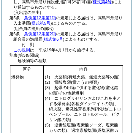
し、高島市舟溜り施設使用許可
(不許可)
書
(
様式第4号
)
によ
り通知するものとする。
(入出港の届出)
第5条
条例第12条第1項
の規定による届出は、高島市舟溜り
入出港届
(
様式第5号
)
によるものとする。
(組合員の漁船の届出)
第6条
条例第12条第2項
の規定による届出は、高島市舟溜り
組合員の漁船届
(
様式第6号
)
によるものとする。
付
則
この規則
は、平成19年4月1日から施行する。
別表
(第3条関係)
危険物等の種類
区分
内容
爆発物
(1)
火薬類
(有煙火薬、無煙火薬等の類)
(2)
雷酸塩類
(雷こうの種類)
(3)
起爆の用途に供する窒化物
(窒化鉛
の類)
その他起爆剤
(4)
ニトログリセリンおよびこれを主と
する爆発薬
(各種ダイナマイトの類)
、
綿火薬、爆発性芳香系列硝化物
(ニトロ
ベンゾール、ニトロトルオール、ビク
リン酸の類)
(5)
塩素酸塩類
(塩素酸ソーダ、塩素酸
カリの類)
、過塩素酸塩類
(過塩素酸カ