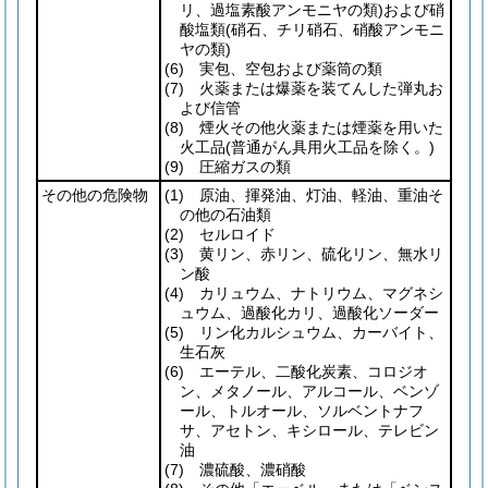
リ、過塩素酸アンモニヤの類)
および硝
酸塩類
(硝石、チリ硝石、硝酸アンモニ
ヤの類)
(6)
実包、空包および薬筒の類
(7)
火薬または爆薬を装てんした弾丸お
よび信管
(8)
煙火その他火薬または煙薬を用いた
火工品
(普通がん具用火工品を除く。)
(9)
圧縮ガスの類
その他の危険物
(1)
原油、揮発油、灯油、軽油、重油そ
の他の石油類
(2)
セルロイド
(3)
黄リン、赤リン、硫化リン、無水リ
ン酸
(4)
カリュウム、ナトリウム、マグネシ
ュウム、過酸化カリ、過酸化ソーダー
(5)
リン化カルシュウム、カーバイト、
生石灰
(6)
エーテル、二酸化炭素、コロジオ
ン、メタノール、アルコール、ベンゾ
ール、トルオール、ソルベントナフ
サ、アセトン、キシロール、テレビン
油
(7)
濃硫酸、濃硝酸