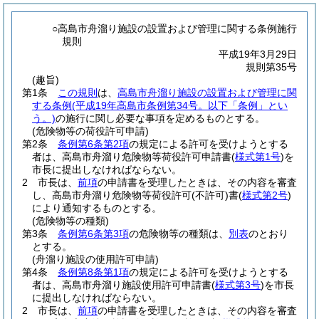
○高島市舟溜り施設の設置および管理に関する条例施行
規則
平成19年3月29日
規則第35号
(趣旨)
第1条
この規則
は、
高島市舟溜り施設の設置および管理に関
する条例
(平成19年高島市条例第34号。以下「条例」とい
う。)
の施行に関し必要な事項を定めるものとする。
(危険物等の荷役許可申請)
第2条
条例第6条第2項
の規定による許可を受けようとする
者は、高島市舟溜り危険物等荷役許可申請書
(
様式第1号
)
を
市長に提出しなければならない。
2
市長は、
前項
の申請書を受理したときは、その内容を審査
し、高島市舟溜り危険物等荷役許可
(不許可)
書
(
様式第2号
)
により通知するものとする。
(危険物等の種類)
第3条
条例第6条第3項
の危険物等の種類は、
別表
のとおり
とする。
(舟溜り施設の使用許可申請)
第4条
条例第8条第1項
の規定による許可を受けようとする
者は、高島市舟溜り施設使用許可申請書
(
様式第3号
)
を市長
に提出しなければならない。
2
市長は、
前項
の申請書を受理したときは、その内容を審査