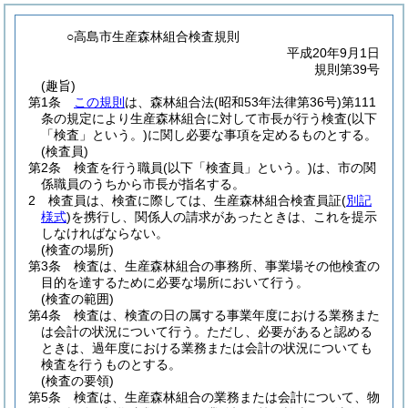
○高島市生産森林組合検査規則
平成20年9月1日
規則第39号
(趣旨)
第1条
この規則
は、森林組合法
(昭和53年法律第36号)
第111
条の規定により生産森林組合に対して市長が行う検査
(以下
「検査」という。)
に関し必要な事項を定めるものとする。
(検査員)
第2条
検査を行う職員
(以下「検査員」という。)
は、市の関
係職員のうちから市長が指名する。
2
検査員は、検査に際しては、生産森林組合検査員証
(
別記
様式
)
を携行し、関係人の請求があったときは、これを提示
しなければならない。
(検査の場所)
第3条
検査は、生産森林組合の事務所、事業場その他検査の
目的を達するために必要な場所において行う。
(検査の範囲)
第4条
検査は、検査の日の属する事業年度における業務また
は会計の状況について行う。
ただし、必要があると認める
ときは、過年度における業務または会計の状況についても
検査を行うものとする。
(検査の要領)
第5条
検査は、生産森林組合の業務または会計について、物