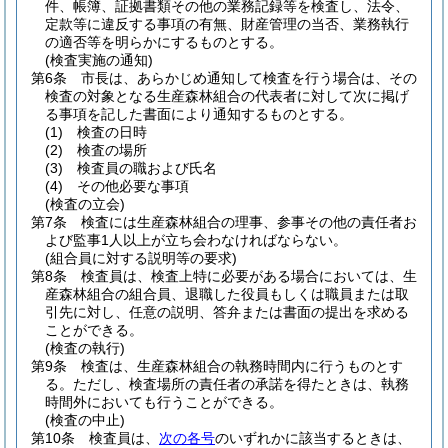
件、帳簿、証拠書類その他の業務記録等を検査し、法令、
定款等に違反する事項の有無、財産管理の当否、業務執行
の適否等を明らかにするものとする。
(検査実施の通知)
第6条
市長は、あらかじめ通知して検査を行う場合は、その
検査の対象となる生産森林組合の代表者に対して次に掲げ
る事項を記した書面により通知するものとする。
(1)
検査の日時
(2)
検査の場所
(3)
検査員の職および氏名
(4)
その他必要な事項
(検査の立会)
第7条
検査には生産森林組合の理事、参事その他の責任者お
よび監事1人以上が立ち会わなければならない。
(組合員に対する説明等の要求)
第8条
検査員は、検査上特に必要がある場合においては、生
産森林組合の組合員、退職した役員もしくは職員または取
引先に対し、任意の説明、答弁または書面の提出を求める
ことができる。
(検査の執行)
第9条
検査は、生産森林組合の執務時間内に行うものとす
る。
ただし、検査場所の責任者の承諾を得たときは、執務
時間外においても行うことができる。
(検査の中止)
第10条
検査員は、
次の各号
のいずれかに該当するときは、