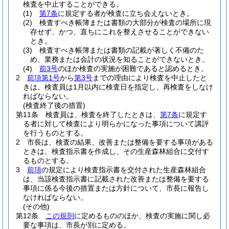
検査を中止することができる。
(1)
第7条
に規定する者が検査に立ち会えないとき。
(2)
検査すべき帳簿または書類の大部分が検査の場所に現
存せず、かつ、直ちにこれを整えさせることができない
とき。
(3)
検査すべき帳簿または書類の記載が著しく不備のた
め、業務または会計の状況を知ることができないとき。
(4)
前3号
のほか検査の実施が困難であると認めるとき。
2
前項第1号
から
第3号
までの理由により検査を中止したと
きは、検査員は1月以内に検査日を指定し、再検査をしなけ
ればならない。
(検査終了後の措置)
第11条
検査員は、検査を終了したときは、
第7条
に規定す
る者に対して検査により明らかになった事項について講評
を行うものとする。
2
市長は、検査の結果、改善または整備を要する事項がある
ときは、検査指示書を作成し、その生産森林組合に交付す
るものとする。
3
前項
の規定により検査指示書を交付された生産森林組合
は、当該検査指示書に記載された改善または整備を要する
事項に係る今後の措置または方針について、市長に報告し
なければならない。
(その他)
第12条
この規則
に定めるもののほか、検査の実施に関し必
要な事項は、市長が別に定める。