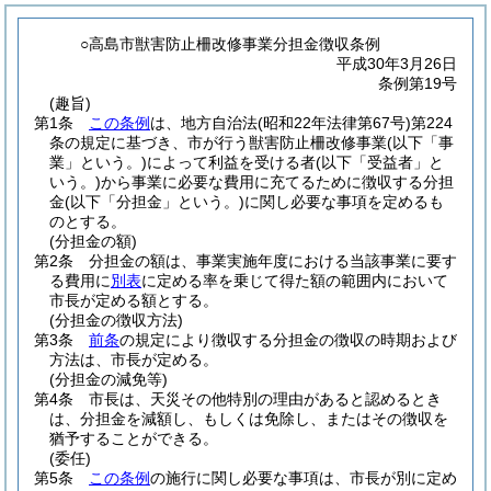
○高島市獣害防止柵改修事業分担金徴収条例
平成30年3月26日
条例第19号
(趣旨)
第1条
この条例
は、地方自治法
(昭和22年法律第67号)
第224
条の規定に基づき、市が行う獣害防止柵改修事業
(以下「事
業」という。)
によって利益を受ける者
(以下「受益者」と
いう。)
から事業に必要な費用に充てるために徴収する分担
金
(以下「分担金」という。)
に関し必要な事項を定めるも
のとする。
(分担金の額)
第2条
分担金の額は、事業実施年度における当該事業に要す
る費用に
別表
に定める率を乗じて得た額の範囲内において
市長が定める額とする。
(分担金の徴収方法)
第3条
前条
の規定により徴収する分担金の徴収の時期および
方法は、市長が定める。
(分担金の減免等)
第4条
市長は、天災その他特別の理由があると認めるとき
は、分担金を減額し、もしくは免除し、またはその徴収を
猶予することができる。
(委任)
第5条
この条例
の施行に関し必要な事項は、市長が別に定め