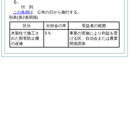
る。
付
則
この条例
は、公布の日から施行する。
別表
(第2条関係)
区分
分担金の率
受益者の範囲
木製柱で施工さ
5％
事業の実施により利益を受
れた獣害防止柵
ける区、自治会または農業
の改修
関係団体