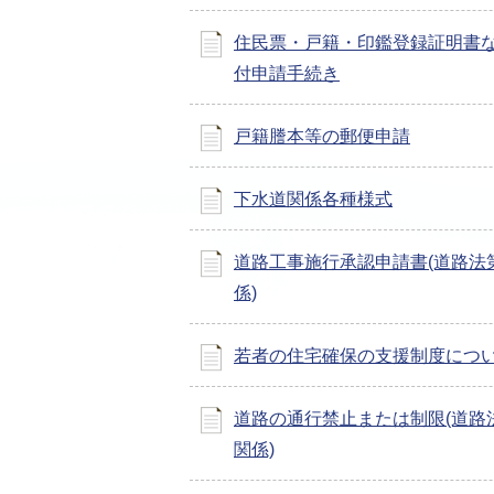
住民票・戸籍・印鑑登録証明書
付申請手続き
戸籍謄本等の郵便申請
下水道関係各種様式
道路工事施行承認申請書(道路法第
係)
若者の住宅確保の支援制度につ
道路の通行禁止または制限(道路法
関係)