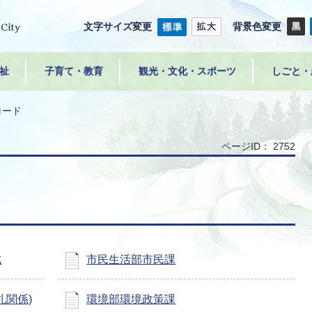
文字サイズ変更
背景色変更
祉
子育て・教育
観光・文化・スポーツ
しごと・
ロード
ページID：
2752
ド
式
市民生活部市民課
札関係)
環境部環境政策課