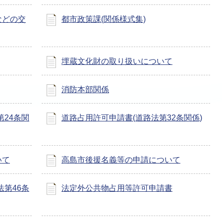
などの交
都市政策課(関係様式集)
埋蔵文化財の取り扱いについて
消防本部関係
24条関
道路占用許可申請書(道路法第32条関係)
いて
高島市後援名義等の申請について
第46条
法定外公共物占用等許可申請書