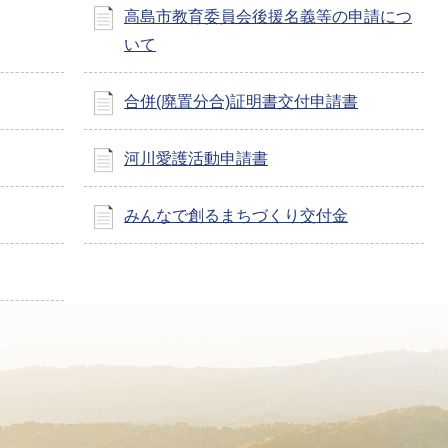
高島市教育委員会後援名義等の申請につ
いて
合併(廃置分合)証明書交付申請書
河川愛護活動申請書
みんなで創るまちづくり交付金