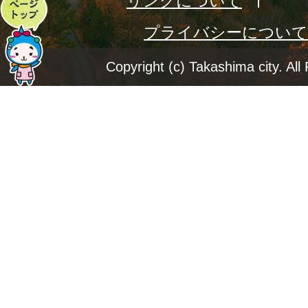
リンクについて
ペ
プライバシーについて
ー
ジ
Copyright (c) Takashima city. All
ト
ッ
プ