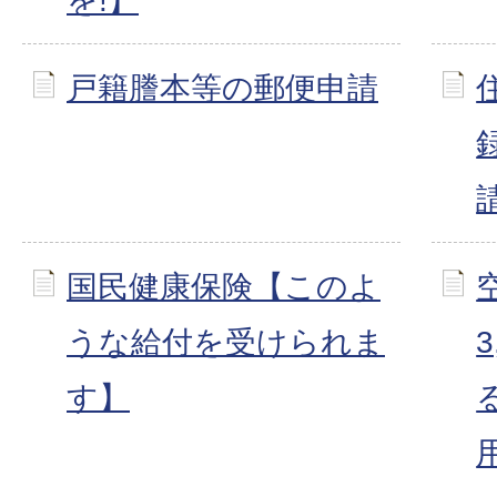
を!】
戸籍謄本等の郵便申請
国民健康保険【このよ
うな給付を受けられま
す】