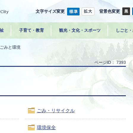
文字サイズ変更
背景色変更
祉
子育て・教育
観光・文化・スポーツ
しごと・
ごみと環境
ページID：
7393
ごみ・リサイクル
環境保全