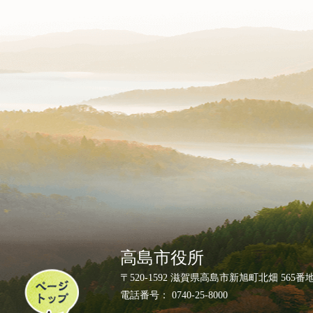
高島市役所
ペ
〒520-1592 滋賀県高島市新旭町北畑 565番
ー
電話番号： 0740-25-8000
ジ