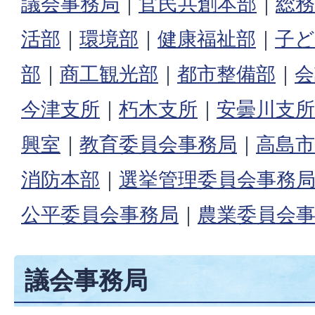
議会事務局
｜
官民共創本部
｜
総務
活部
｜
環境部
｜
健康福祉部
｜
子ど
部
｜
商工観光部
｜
都市整備部
｜
会
今津支所
｜
朽木支所
｜
安曇川支所
興室
｜
教育委員会事務局
｜
高島市
消防本部
｜
選挙管理委員会事務
公平委員会事務局
｜
農業委員会
議会事務局