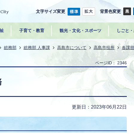
文字サイズ変更
背景色変更
祉
子育て・教育
観光・文化・スポーツ
しごと・
総務部
総務部 人事課
高島市について
高島市役所
各課
ページID：
2346
務
更新日：2023年06月22日