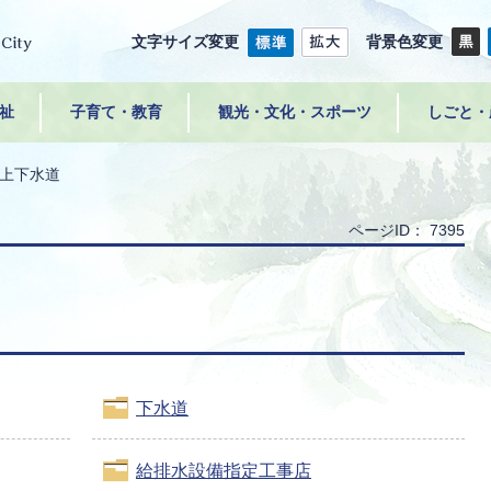
文字サイズ変更
背景色変更
祉
子育て・教育
観光・文化・スポーツ
しごと・
上下水道
ページID：
7395
下水道
給排水設備指定工事店