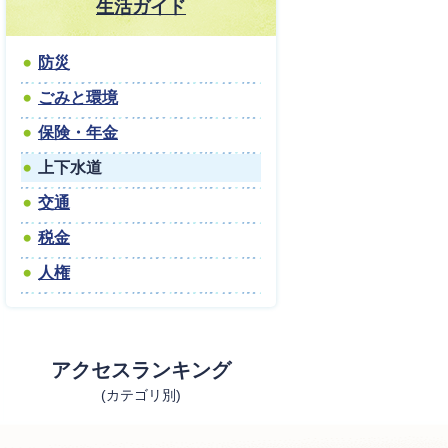
生活ガイド
防災
ごみと環境
保険・年金
上下水道
交通
税金
人権
アクセスランキング
(カテゴリ別)