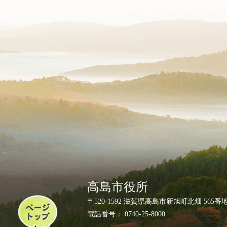
高島市役所
ペ
〒520-1592 滋賀県高島市新旭町北畑 565番
ー
電話番号： 0740-25-8000
ジ