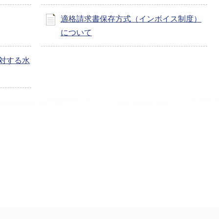
適格請求書保存方式（インボイス制度）
について
対する水