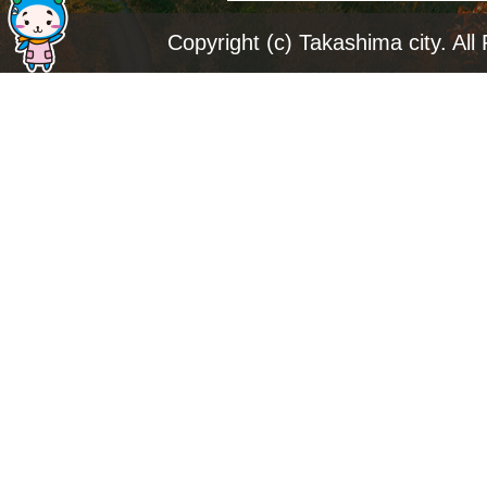
ジ
Copyright (c) Takashima city. All
ト
ッ
プ