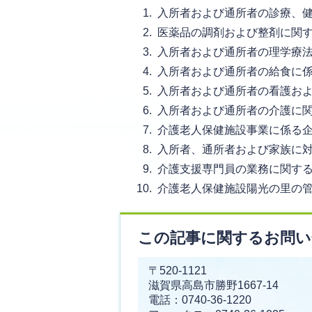
入所者および通所者の診療、健
医薬品の調剤および整剤に関
入所者および通所者の理学療法
入所者および通所者の給食に係
入所者および通所者の看護お
入所者および通所者の介護に
介護老人保健施設事業に係る
入所者、通所者および家族に対
介護支援専門員の業務に関す
介護老人保健施設陽光の里の
この記事に関するお問い
〒520-1121
滋賀県高島市勝野1667-14
電話：0740-36-1220