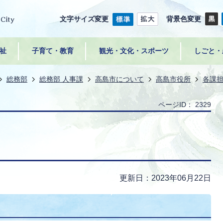
文字サイズ変更
背景色変更
祉
子育て・教育
観光・文化・スポーツ
しごと・
総務部
総務部 人事課
高島市について
高島市役所
各課
ページID：
2329
更新日：2023年06月22日