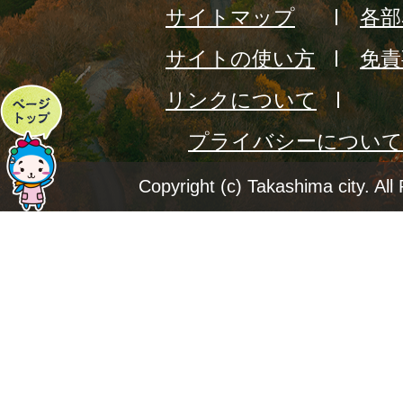
サイトマップ
各部
サイトの使い方
免責
リンクについて
ペ
プライバシーについて
ー
ジ
Copyright (c) Takashima city. All
ト
ッ
プ