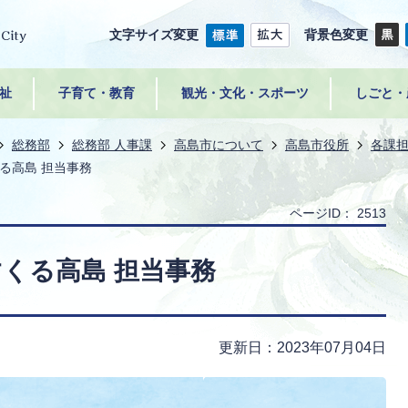
文字サイズ変更
背景色変更
祉
子育て・教育
観光・文化・スポーツ
しごと・
総務部
総務部 人事課
高島市について
高島市役所
各課
る高島 担当事務
ページID：
2513
くる高島 担当事務
更新日：2023年07月04日