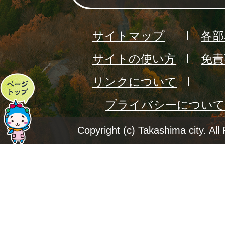
サイトマップ
各部
サイトの使い方
免責
リンクについて
ペ
プライバシーについて
ー
ジ
Copyright (c) Takashima city. All
ト
ッ
プ