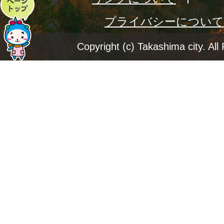
ペ
プライバシーについて
ー
ジ
Copyright (c) Takashima city. All
ト
ッ
プ