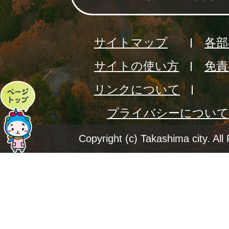
サイトマップ
各部
サイトの使い方
免責
リンクについて
ペ
プライバシーについて
ー
ジ
Copyright (c) Takashima city. All
ト
ッ
プ