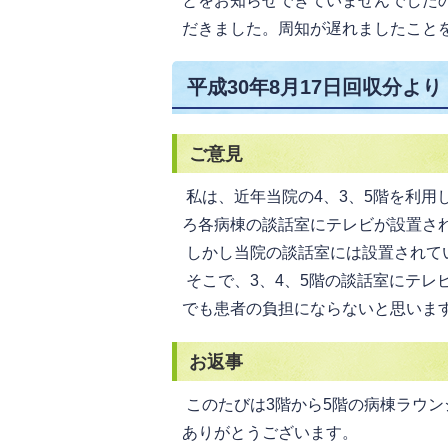
とをお知らせできていませんでした
だきました。周知が遅れましたこと
平成30年8月17日回収分より
ご意見
私は、近年当院の4、3、5階を利用
ろ各病棟の談話室にテレビが設置さ
しかし当院の談話室には設置されて
そこで、3、4、5階の談話室にテレ
でも患者の負担にならないと思いま
お返事
このたびは3階から5階の病棟ラウ
ありがとうございます。