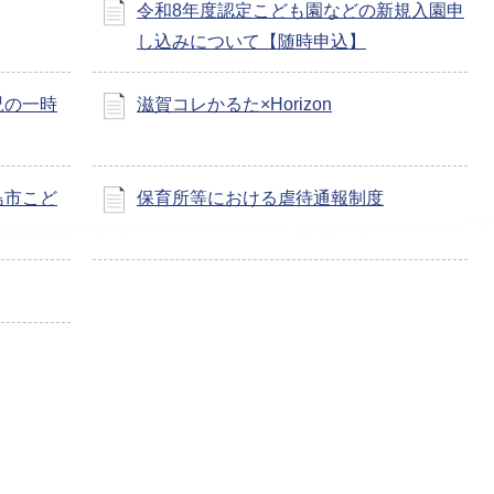
令和8年度認定こども園などの新規入園申
し込みについて【随時申込】
児の一時
滋賀コレかるた×Horizon
島市こど
保育所等における虐待通報制度