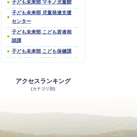
子ども未来部 マキノ児童館
子ども未来部 児童発達支援
センター
子ども未来部 こども若者相
談課
子ども未来部 こども保健課
アクセスランキング
(カテゴリ別)