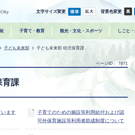
文字サイズ変更
背景色変更
祉
子育て・教育
観光・文化・スポーツ
しごと・
子ども未来部
子ども未来部 幼児保育課
ページID：
7871
保育課
ています
子育てのための施設等利用給付および認
可外保育施設等利用者助成制度について