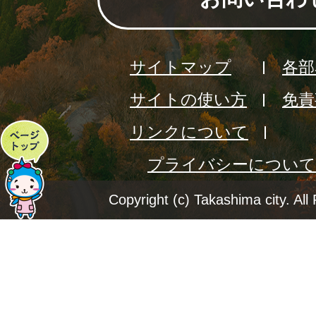
サイトマップ
各部
サイトの使い方
免責
リンクについて
ペ
プライバシーについて
ー
ジ
Copyright (c) Takashima city. All
ト
ッ
プ