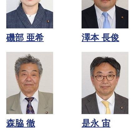
磯部 亜希
澤本 長俊
森脇 徹
是永 宙