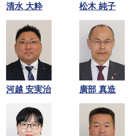
清水 大粋
松木 純子
河越 安実治
廣部 真造