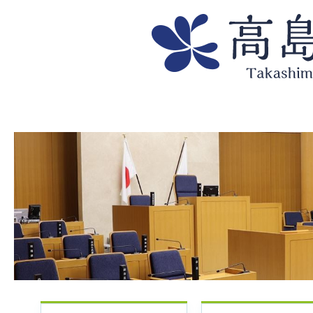
Web
市
議
会