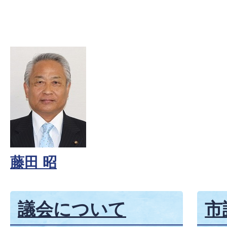
藤田 昭
議会について
市