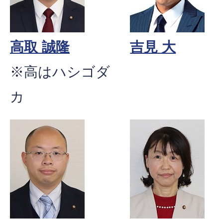
高取 誠隆
吉見 大
※高はハシゴダ
カ