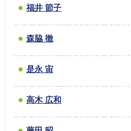
福井 節子
森脇 徹
是永 宙
高木 広和
藤田 昭