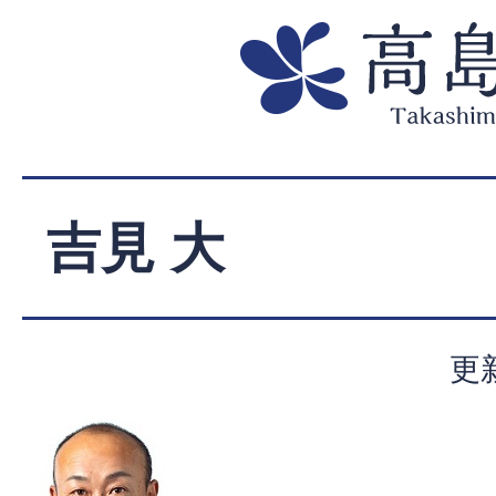
吉見 大
更