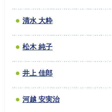
清水 大粋
松木 純子
井上 佳郎
河越 安実治