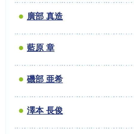
廣部 真造
藍原 章
磯部 亜希
澤本 長俊