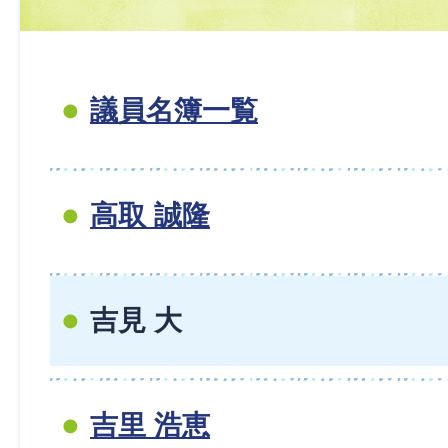
議員名簿一覧
高取 誠隆
吉見 大
吉里 浩恵