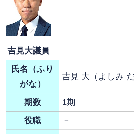
吉見大議員
氏名（ふり
吉見 大（よしみ 
がな）
期数
1期
役職
－