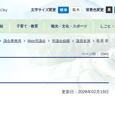
文字サイズ変更
背景色変更
祉
子育て・教育
観光・文化・スポーツ
しごと・
議会事務局
Web市議会
市議会組織
議員名簿
藍原 章
ページID：
0341
更新日：2026年02月19日