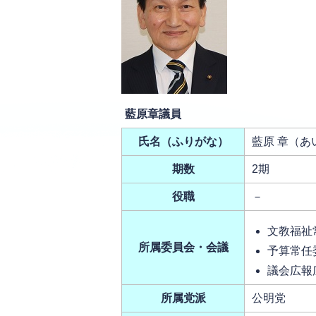
藍原章議員
氏名（ふりがな）
藍原 章（あ
期数
2期
役職
－
文教福祉
所属委員会・会議
予算常任
議会広報
所属党派
公明党