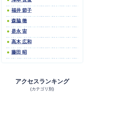
福井 節子
森脇 徹
是永 宙
高木 広和
藤田 昭
アクセスランキング
(カテゴリ別)