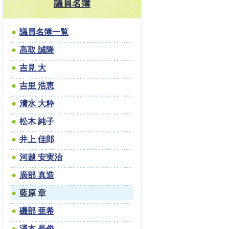
議員名簿
議員名簿一覧
高取 誠隆
吉見 大
吉里 浩恵
清水 大粋
松木 純子
井上 佳郎
河越 安実治
廣部 真造
藍原 章
磯部 亜希
澤本 長俊