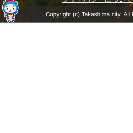
ー
ジ
Copyright (c) Takashima city. All
ト
ッ
プ