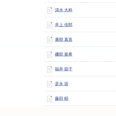
清水 大粋
井上 佳郎
廣部 真造
磯部 亜希
福井 節子
是永 宙
藤田 昭