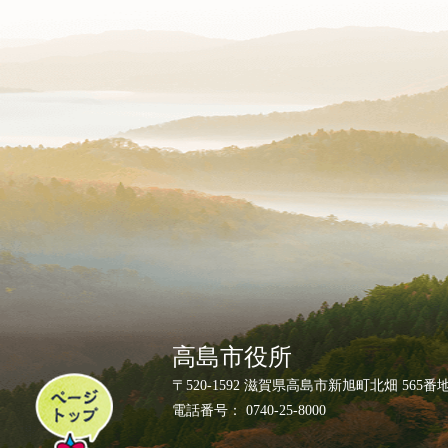
高島市役所
ペ
〒520-1592 滋賀県高島市新旭町北畑 565番
ー
電話番号： 0740-25-8000
ジ