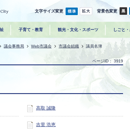
文字サイズ変更
背景色変更
祉
子育て・教育
観光・文化・スポーツ
しごと・
議会事務局
Web市議会
市議会組織
議員名簿
ページID：
3919
高取 誠隆
吉里 浩恵