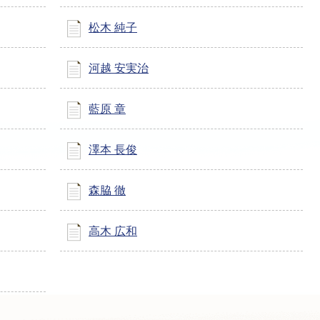
松木 純子
河越 安実治
藍原 章
澤本 長俊
森脇 徹
高木 広和