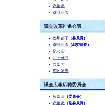
森脇 徹
磯部 亜希
議会改革推進会議
福井 節子
（委員長）
磯部 亜希
（副委員長）
是永 宙
井上 佳郎
吉見 大
高取 誠隆
議会広報広聴委員会
藍原 章
（委員長）
森脇 徹
（副委員長）