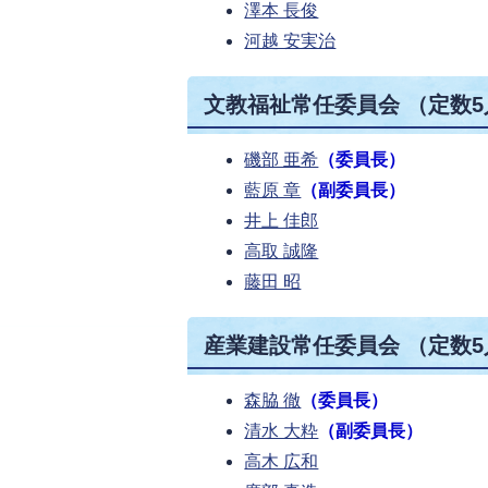
澤本 長俊
河越 安実治
文教福祉常任委員会 （定数5
磯部 亜希
（委員長）
藍原 章
（副委員長）
井上 佳郎
高取 誠隆
藤田 昭
産業建設常任委員会 （定数5
森脇 徹
（委員長）
清水 大粋
（副委員長）
高木 広和