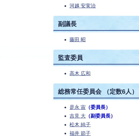
河越 安実治
副議長
藤田 昭
監査委員
高木 広和
総務常任委員会 （定数6人）
是永 宙
（委員長）
吉見 大
（副委員長）
松木 純子
福井 節子