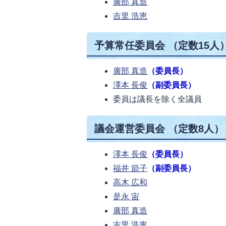
廣部 真造
吉里 浩恵
予算常任委員会 （定数15人
廣部 真造
（委員長）
澤本 長俊
（副委員長）
委員は議長を除く全議員
議会運営委員会 （定数8人）
澤本 長俊
（委員長）
福井 節子
（副委員長）
高木 広和
是永 宙
廣部 真造
吉里 浩恵