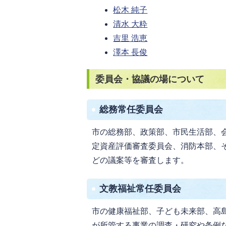
松木 純子
清水 大粋
吉里 浩恵
澤本 長俊
委員会・協議の場について
総務常任委員会
市の総務部、政策部、市民生活部、
定資産評価審査委員会、消防本部、
どの議案等を審査します。
文教福祉常任委員会
市の健康福祉部、子ども未来部、高
が所管する事業の調査・研究や条例