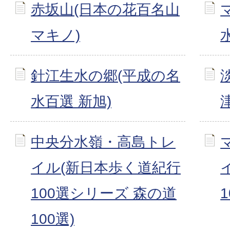
赤坂山(日本の花百名山
マキノ)
針江生水の郷(平成の名
水百選 新旭)
津
中央分水嶺・高島トレ
イル(新日本歩く道紀行
100選シリーズ 森の道
100選)