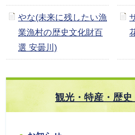
やな(未来に残したい漁
業漁村の歴史文化財百
選 安曇川)
観光・特産・歴史