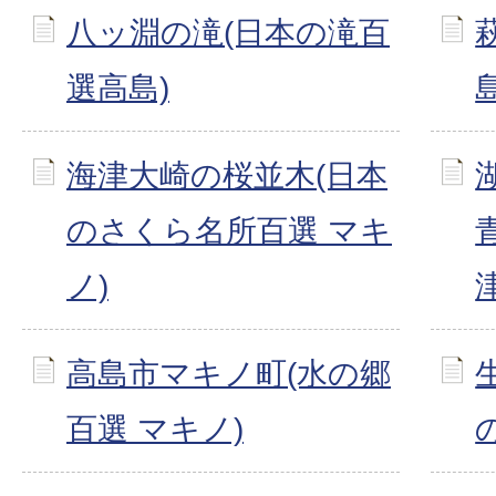
八ッ淵の滝(日本の滝百
選高島)
島
海津大崎の桜並木(日本
のさくら名所百選 マキ
ノ)
津
高島市マキノ町(水の郷
百選 マキノ)