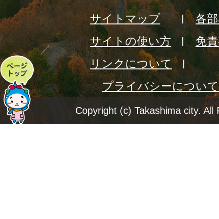
サイトマップ
各部
サイトの使い方
免責
リンクについて
ペ
プライバシーについて
ー
ジ
Copyright (c) Takashima city. All
ト
ッ
プ