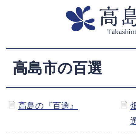
高島市の百選
高島の『百選』