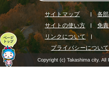
サイトマップ
各部
サイトの使い方
免責
リンクについて
ペ
プライバシーについて
ー
ジ
Copyright (c) Takashima city. All
ト
ッ
プ