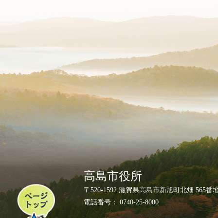
高島市役所
ペ
〒520-1592 滋賀県高島市新旭町北畑 565番
ー
電話番号： 0740-25-8000
ジ