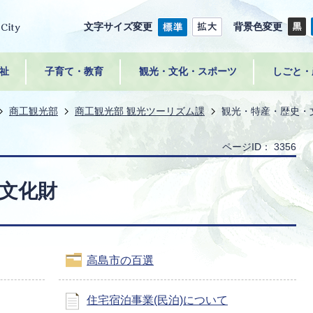
文字サイズ変更
背景色変更
祉
子育て・教育
観光・文化・スポーツ
しごと・
商工観光部
商工観光部 観光ツーリズム課
観光・特産・歴史・
ページID：
3356
文化財
高島市の百選
住宅宿泊事業(民泊)について