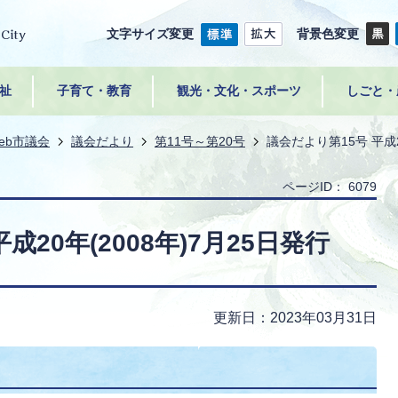
文字サイズ変更
背景色変更
祉
子育て・教育
観光・文化・スポーツ
しごと・
eb市議会
議会だより
第11号～第20号
議会だより第15号 平成2
ページID：
6079
成20年(2008年)7月25日発行
更新日：2023年03月31日