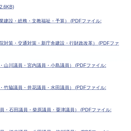
.6KB)
業建設・総務・文教福祉・予算） (PDFファイル:
病院対策・交通対策・新庁舎建設・行財政改革） (PDFファ
・山川議員・宮内議員・小島議員） (PDFファイル:
・竹脇議員・井花議員・水田議員） (PDFファイル:
議員・石田議員・柴原議員・粟津議員） (PDFファイル: