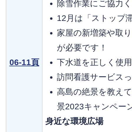
除雪作業にご協力
12月は「ストップ滞
家屋の新増築や取
が必要です！
06-11頁
下水道を正しく使
訪問看護サービス
高島の絶景を教えて
景2023キャンペー
身近な環境広場