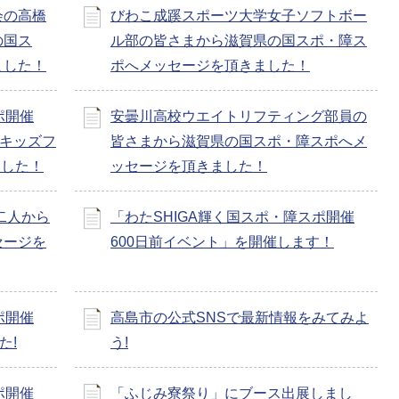
会の高橋
びわこ成蹊スポーツ大学女子ソフトボー
の国ス
ル部の皆さまから滋賀県の国スポ・障ス
ました！
ポへメッセージを頂きました！
ポ開催
安曇川高校ウエイトリフティング部員の
ポキッズフ
皆さまから滋賀県の国スポ・障スポへメ
ました！
ッセージを頂きました！
二人から
「わたSHIGA輝く国スポ・障スポ開催
セージを
600日前イベント」を開催します！
ポ開催
高島市の公式SNSで最新情報をみてみよ
た!
う!
ポ開催
「ふじみ寮祭り」にブース出展しまし