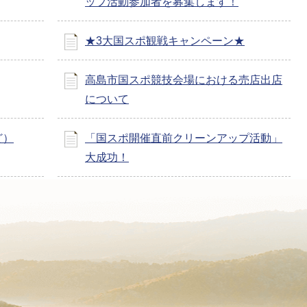
ップ活動参加者を募集します！
★3大国スポ観戦キャンペーン★
高島市国スポ競技会場における売店出店
について
ど）
「国スポ開催直前クリーンアップ活動」
大成功！