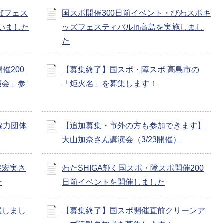
ばフェス
国スポ開催300日前イベント・びわスポキ
いました
ッズフェスティバルin高島を実施しまし
た
催200
【募集終了】国スポ・障スポ 高島市の
演会」参
「炬火名」を募集します！
協力団体
【追加募集・市外の方も参加できます】
大山加奈さん講演会（3/23開催）
宅宏実さ
わたSHIGA輝く国スポ・障スポ開催200
せ
日前イベントを開催しました
催しまし
【募集終了】国スポ開催直前クリーンア