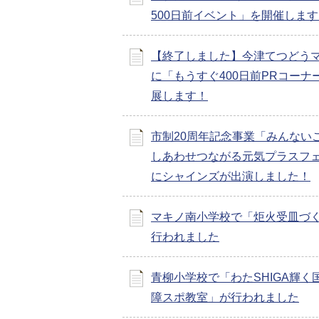
500日前イベント」を開催しま
【終了しました】今津てつどう
に「もうすぐ400日前PRコーナ
展します！
市制20周年記念事業「みんない
しあわせつながる元気プラスフ
にシャインズが出演しました！
マキノ南小学校で「炬火受皿づ
行われました
青柳小学校で「わたSHIGA輝く
障スポ教室」が行われました