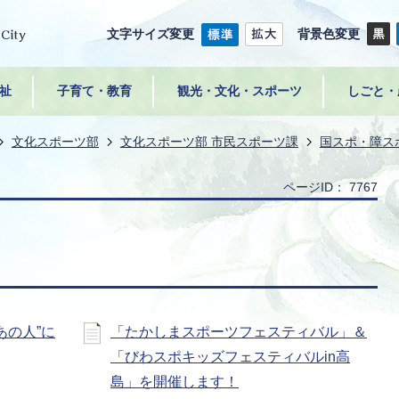
文字サイズ変更
背景色変更
祉
子育て・教育
観光・文化・スポーツ
しごと・
文化スポーツ部
文化スポーツ部 市民スポーツ課
国スポ・障ス
ページID：
7767
あの人”に
「たかしまスポーツフェスティバル」＆
「びわスポキッズフェスティバルin高
島」を開催します！