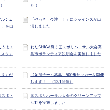
す！
た！
マルシェ
「やっさ！今津！！」にシャインズが出
ー」を出
演しました！
こうよ！
わたSHIGA輝く国スポリハーサル大会高
ェスタ」
島市ボランティア説明会を実施しました
くり」が
【参加チーム募集】500歩サッカーを開催
します！！（12/1開催）
国スポ・
国スポリハーサル大会のクリーンアップ
活動を実施しました