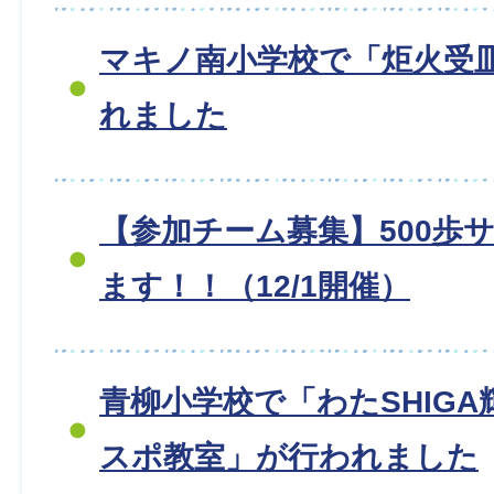
マキノ南小学校で「炬火受
れました
【参加チーム募集】500歩
ます！！（12/1開催）
青柳小学校で「わたSHIG
スポ教室」が行われました