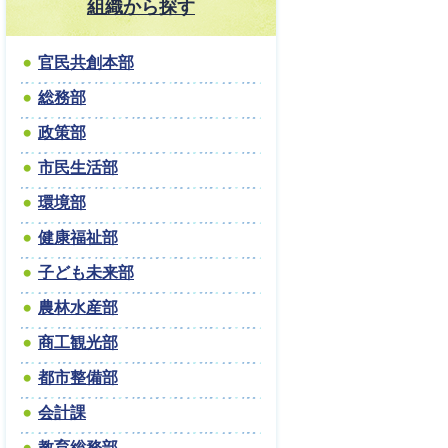
組織から探す
官民共創本部
総務部
政策部
市民生活部
環境部
健康福祉部
子ども未来部
農林水産部
商工観光部
都市整備部
会計課
教育総務部