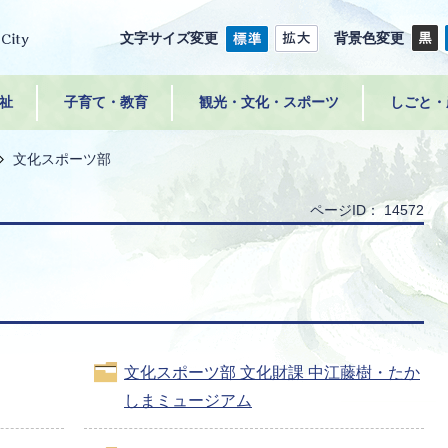
文字サイズ変更
背景色変更
祉
子育て・教育
観光・文化・スポーツ
しごと・
文化スポーツ部
ページID：
14572
文化スポーツ部 文化財課 中江藤樹・たか
しまミュージアム