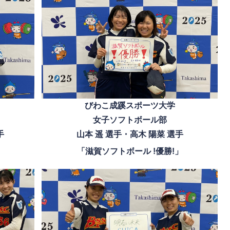
びわこ成蹊スポーツ大学
女子ソフトボール部
山本 遥 選手・高木 陽菜 選手
手
「滋賀ソフトボール !優勝!」