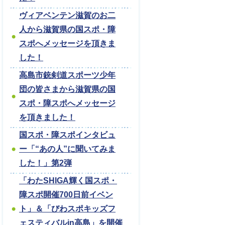
ヴィアベンテン滋賀のお二
人から滋賀県の国スポ・障
スポへメッセージを頂きま
した！
高島市銃剣道スポーツ少年
団の皆さまから滋賀県の国
スポ・障スポへメッセージ
を頂きました！
国スポ・障スポインタビュ
ー「“あの人”に聞いてみま
した！」第2弾
「わたSHIGA輝く国スポ・
障スポ開催700日前イベン
ト」＆「びわスポキッズフ
ェスティバルin高島」を開催