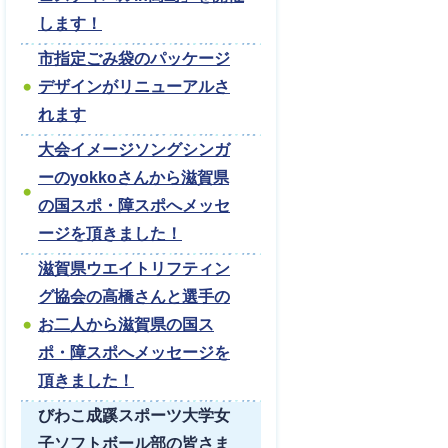
します！
市指定ごみ袋のパッケージ
デザインがリニューアルさ
れます
大会イメージソングシンガ
ーのyokkoさんから滋賀県
の国スポ・障スポへメッセ
ージを頂きました！
滋賀県ウエイトリフティン
グ協会の高橋さんと選手の
お二人から滋賀県の国ス
ポ・障スポへメッセージを
頂きました！
びわこ成蹊スポーツ大学女
子ソフトボール部の皆さま