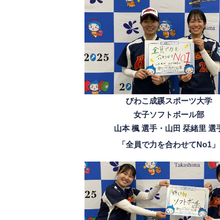
びわこ成蹊スポーツ大学
女子ソフトボール部
山本 楓 選手・山田 栞緒里 選
「全員で力を合わせてNo1」