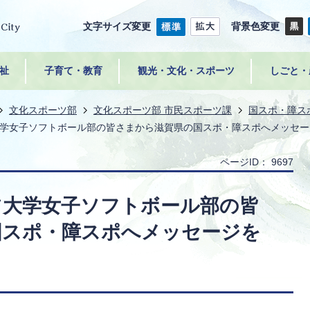
文字サイズ変更
背景色変更
祉
子育て・教育
観光・文化・スポーツ
しごと・
文化スポーツ部
文化スポーツ部 市民スポーツ課
国スポ・障ス
学女子ソフトボール部の皆さまから滋賀県の国スポ・障スポへメッセー
ページID：
9697
ツ大学女子ソフトボール部の皆
国スポ・障スポへメッセージを