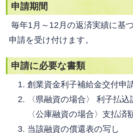
申請期間
毎年1月～12月の返済実績に基
申請を受け付けます。
申請に必要な書類
創業資金利子補給金交付申
〈県融資の場合〉 利子払込
〈公庫融資の場合〉支払済
当該融資の償還表の写し