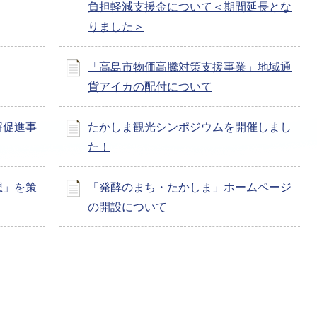
負担軽減支援金について＜期間延長とな
りました＞
「高島市物価高騰対策支援事業」地域通
貨アイカの配付について
解促進事
たかしま観光シンポジウムを開催しまし
た！
想」を策
「発酵のまち・たかしま」ホームページ
の開設について