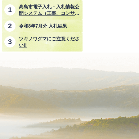
高島市電子入札・入札情報公
開システム（工事、コンサル
タント業務、物品・その他業
令和8年7月分 入札結果
務）
ツキノワグマにご注意くださ
い!!