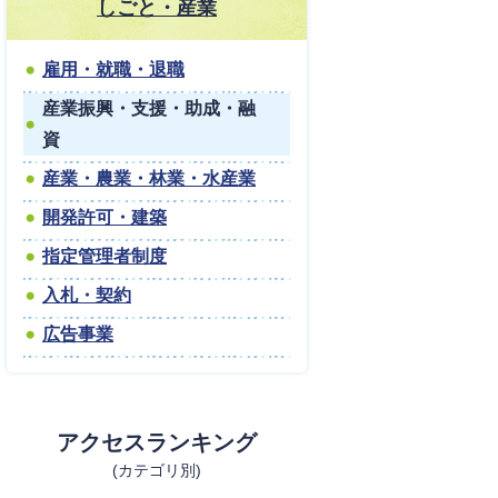
しごと・産業
雇用・就職・退職
産業振興・支援・助成・融
資
産業・農業・林業・水産業
開発許可・建築
指定管理者制度
入札・契約
広告事業
アクセスランキング
(カテゴリ別)