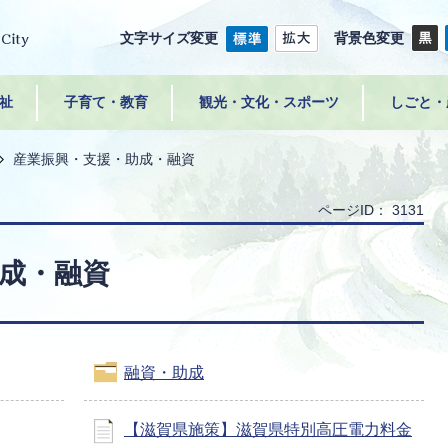
文字サイズ変更
背景色変更
祉
子育て・教育
観光・文化・スポーツ
しごと・
産業振興・支援・助成・融資
ページID：
3131
成・融資
融資・助成
【滋賀県施策】滋賀県特別高圧電力料金