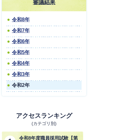
審議結果
令和8年
令和7年
令和6年
令和5年
令和4年
令和3年
令和2年
アクセスランキング
(カテゴリ別)
令和8年度職員採用試験【第