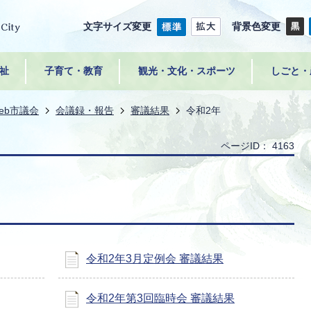
文字サイズ変更
背景色変更
祉
子育て・教育
観光・文化・スポーツ
しごと・
eb市議会
会議録・報告
審議結果
令和2年
ページID：
4163
令和2年3月定例会 審議結果
令和2年第3回臨時会 審議結果