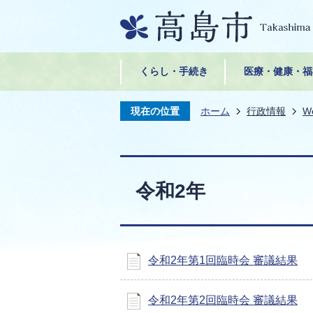
くらし・手続き
医療・健康・福
現在の位置
ホーム
行政情報
W
令和2年
令和2年第1回臨時会 審議結果
令和2年第2回臨時会 審議結果